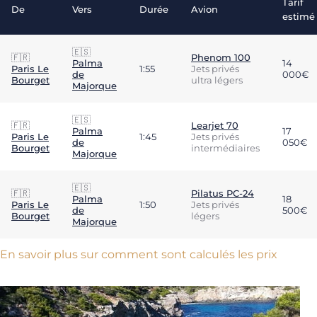
Tarif
De
Vers
Durée
Avion
estimé
🇪🇸
🇫🇷
Phenom 100
Palma
14
Paris Le
1:55
Jets privés
de
000€
Bourget
ultra légers
Majorque
🇪🇸
🇫🇷
Learjet 70
Palma
17
Paris Le
1:45
Jets privés
de
050€
Bourget
intermédiaires
Majorque
🇪🇸
🇫🇷
Pilatus PC-24
Palma
18
Paris Le
1:50
Jets privés
de
500€
Bourget
légers
Majorque
En savoir plus sur comment sont calculés les prix