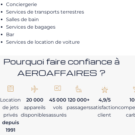
Conciergerie
Services de transports terrestres
Salles de bain
Services de bagages
Bar
Services de location de voiture
Pourquoi faire confiance à
AEROAFFAIRES ?
Location
20 000
45 000
120 000+
4,9/5
1
de jets
appareils
vols
passagers
satisfaction
compe
privés
disponibles
assurés
client
car
depuis
1991