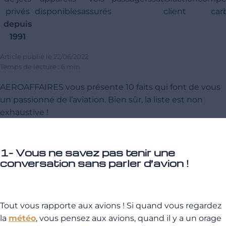
privés
disponibles
assurés
client
car
depuis
1991
Article publié le
22/06/2022
Temps de lecture : 6 min
AEROAFFAIRES vous présente 10 faits qui font de vous
un passionné de l’aviation. Bien sûr, la liste est non
exhaustive !
1- Vous ne savez pas tenir une
conversation sans parler d’avion !
Tout vous rapporte aux avions ! Si quand vous regardez
la
météo
, vous pensez aux avions, quand il y a un orage