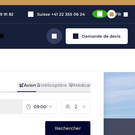
9 91 82
Suisse
+41 22 355 06 24
FR
Demande de devis
Rechercher
rivé