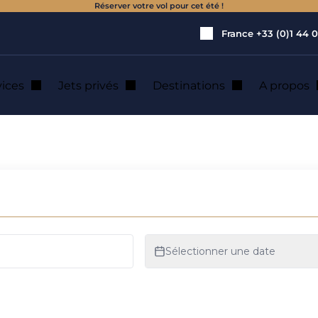
Réserver votre vol pour cet été !
France
+33 (0)1 44 0
vices
Jets privés
Destinations
A propos
 location de jet p