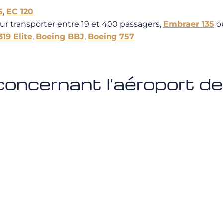
5
,
EC 120
r transporter entre 19 et 400 passagers,
Embraer 135
o
319 Elite
,
Boeing BBJ
,
Boeing 757
 concernant l'aéroport 