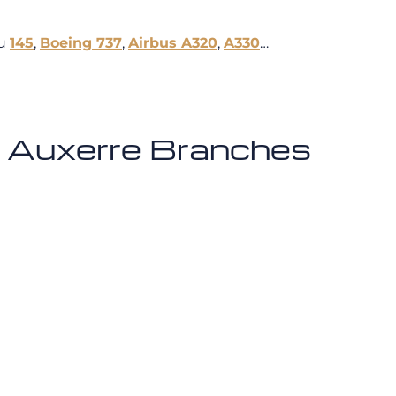
u
145
,
Boeing 737
,
Airbus A320
,
A330
…
de Auxerre Branches