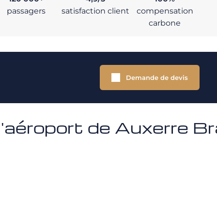
passagers
satisfaction client
compensation
carbone
Demande de devis
 l'aéroport de Auxerre B