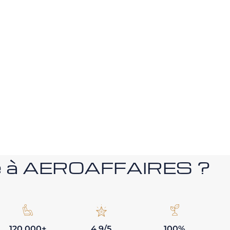
nce à AEROAFFAIRES ?
120 000+
4,9/5
100%