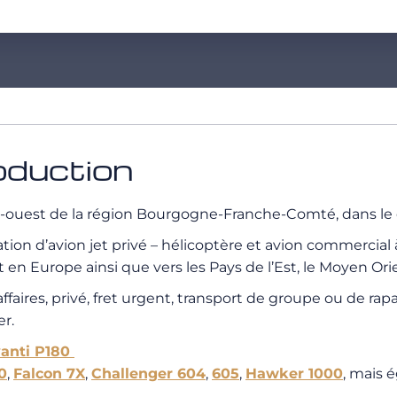
oduction
d-ouest de la région Bourgogne-Franche-Comté, dans le
n d’avion jet privé – hélicoptère et avion commercial à
en Europe ainsi que vers les Pays de l’Est, le Moyen Orien
 d’affaires, privé, fret urgent, transport de groupe ou d
er.
vanti P180
0
,
Falcon 7X
,
Challenger 604
,
605
,
Hawker 1000
, mais 