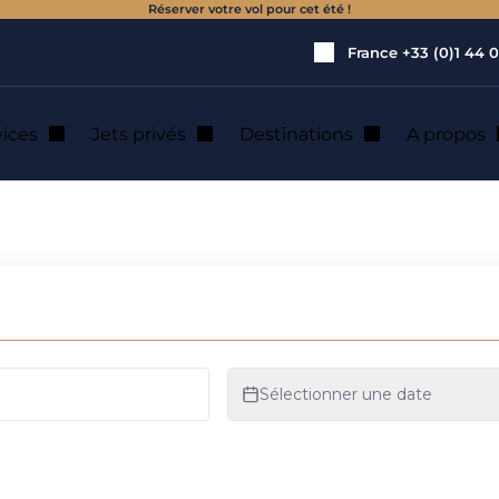
Réserver votre vol pour cet été !
France
+33 (0)1 44 0
vices
Jets privés
Destinations
A propos
 location de jet pr