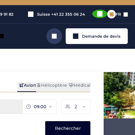
9 91 82
Suisse
+41 22 355 06 24
FR
Demande de devis
Rechercher
ivé