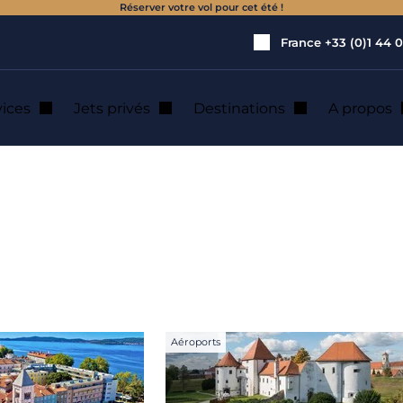
Réserver votre vol pour cet été !
France
+33 (0)1 44 0
vices
Jets privés
Destinations
A propos
ations : Croatie
Aéroports