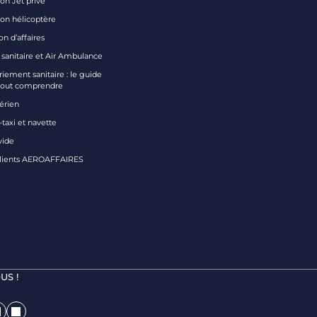
on Jet privé
ion hélicoptère
on d’affaires
 sanitaire et Air Ambulance
iement sanitaire : le guide
tout comprendre
aérien
taxi et navette
vide
clients AEROAFFAIRES
US !