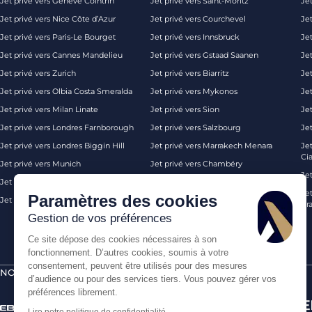
Jet privé vers Genève Cointrin
Jet privé vers Saint-Moritz
Jet
Jet privé vers Nice Côte d’Azur
Jet privé vers Courchevel
Jet
Jet privé vers Paris-Le Bourget
Jet privé vers Innsbruck
Je
Jet privé vers Cannes Mandelieu
Jet privé vers Gstaad Saanen
Jet
Jet privé vers Zurich
Jet privé vers Biarritz
Jet
Jet privé vers Olbia Costa Smeralda
Jet privé vers Mykonos
Jet
Jet privé vers Milan Linate
Jet privé vers Sion
Je
Jet privé vers Londres Farnborough
Jet privé vers Salzbourg
Je
Jet privé vers Londres Biggin Hill
Jet privé vers Marrakech Menara
Je
Ci
Jet privé vers Munich
Jet privé vers Chambéry
Je
Jet privé vers Monaco
Jet privé vers Ibiza
Jet
Paramètres des cookies
Jet privé vers Palma de Majorque
Jet privé vers Londres
Pra
Gestion de vos préférences
Ce site dépose des cookies nécessaires à son
fonctionnement. D’autres cookies, soumis à votre
consentement, peuvent être utilisés pour des mesures
NOS CERTIFICATIONS
PAIEMENTS SÉCURISÉS PAR
d’audience ou pour des services tiers. Vous pouvez gérer vos
préférences librement.
Lire notre politique de confidentialité