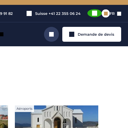
9 91 82
Suisse
+41 22 355 06 24
FR
Demande de devis
Rechercher
Aéroports