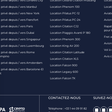
 privé depuis / vers Londres City
Location Cessna Citation Mustang
Locati
 privé depuis / vers Istanbul
Location Phenom 100
Locat
t privé depuis / vers New York
Location Pilatus PC-12
Aviati
 privé depuis / vers Francfort
Location Pilatus PC-24
Avion
 privé depuis / vers Paris
Location Citation CJ2
Rapatr
pour 
 privé depuis / vers Dubaï
Location Piaggio Avanti P 180
Fret 
t privé depuis / vers Singapour
Location Phenom 300
Avion-
t privé depuis / vers Luxembourg
Location King Air 200
Vol à 
t privé depuis / vers Rome
Location Citation Latitude
ampino
Avis 
Location Citation XLS
t privé depuis / vers Amsterdam
Location Falcon 900
 privé depuis / vers Barcelone-El
Location Legacy 600
t
Location Falcon 7X
CONTACTEZ-NOUS
SUIVEZ-NO
Téléphone : +33 1 44 09 91 82