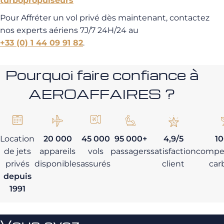
turbopropulseurs
Pour Affréter un vol privé dès maintenant, contactez
nos experts aériens 7J/7 24H/24 au
+33 (0) 1 44 09 91 82
.
Pourquoi faire confiance à
AEROAFFAIRES ?
Location
20 000
45 000
95 000+
4,9/5
1
de jets
appareils
vols
passagers
satisfaction
compe
privés
disponibles
assurés
client
car
depuis
1991