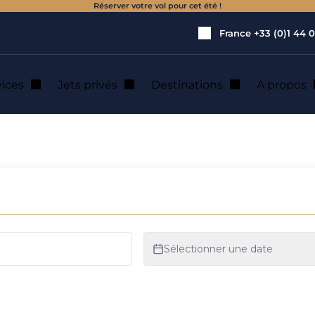
Réserver votre vol pour cet été !
France
+33 (0)1 44 0
vices
Jets privés
Destinations
A propos
location de jet pri