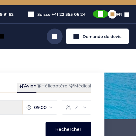
9 91 82
Suisse
+41 22 355 06 24
FR
Demande de devis
Rechercher
vé