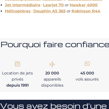
Jet Intermédiaire
:
Learjet 70
or
Hawker 4000
Hélicoptères
:
Dauphin AS 365
or
Robinson R44
Pourquoi faire confia
Location de jets
20 000
45 000
privés
appareils
vols assurés
depuis 1991
disponibles
Vous avez besoin d'une