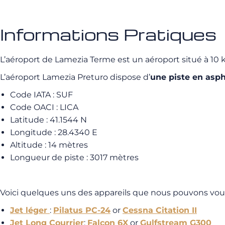
Informations Pratiques
L’aéroport de Lamezia Terme est un aéroport situé à 10 k
L’aéroport Lamezia Preturo dispose d’
une piste en asph
Code IATA : SUF
Code OACI : LICA
Latitude : 41.1544 N
Longitude : 28.4340 E
Altitude : 14 mètres
Longueur de piste : 3017 mètres
Voici quelques uns des appareils que nous pouvons vou
Jet léger
:
Pilatus PC-24
or
Cessna Citation II
Jet Long Courrier
:
Falcon 6X
or
Gulfstream G300