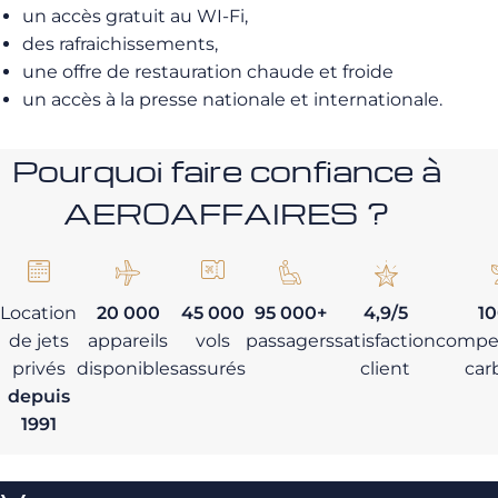
un accès gratuit au WI-Fi,
des rafraichissements,
une offre de restauration chaude et froide
un accès à la presse nationale et internationale.
Pourquoi faire confiance à
AEROAFFAIRES ?
Location
20 000
45 000
95 000+
4,9/5
1
de jets
appareils
vols
passagers
satisfaction
compe
privés
disponibles
assurés
client
car
depuis
1991