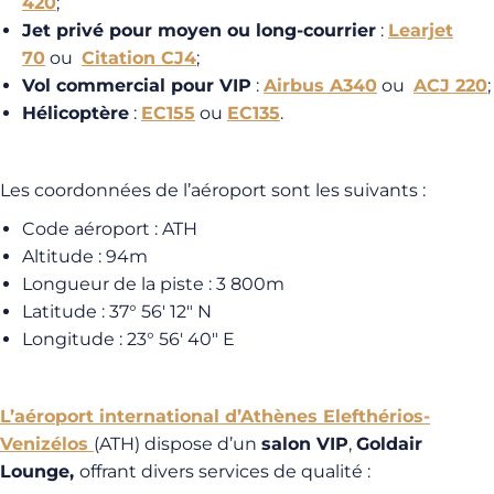
420
;
Jet privé pour moyen ou long-courrier
:
Learjet
70
ou
Citation CJ4
;
Vol commercial pour VIP
:
Airbus A340
ou
ACJ 220
;
Hélicoptère
:
EC155
ou
EC135
.
Les coordonnées de l’aéroport sont les suivants :
Code aéroport : ATH
Altitude : 94m
Longueur de la piste : 3 800m
Latitude : 37° 56′ 12″ N
Longitude : 23° 56′ 40″ E
L’aéroport international d’Athènes Elefthérios-
Venizélos
(ATH) dispose d’un
salon VIP
,
Goldair
Lounge,
offrant divers services de qualité :