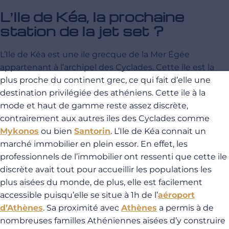
L’Ile de Kéa, la prochaine
station de la jet set ?
L’Ile de Kéa est une ile grecque de la Mer Égée
appartenant à l’archipel des Cyclades. Cette ile est la
plus proche du continent grec, ce qui fait d’elle une
destination privilégiée des athéniens. Cette ile à la
mode et haut de gamme reste assez discrète,
contrairement aux autres iles des Cyclades comme
Mykonos
ou bien
Santorin
. L’Ile de Kéa connait un
marché immobilier en plein essor. En effet, les
professionnels de l’immobilier ont ressenti que cette ile
discrète avait tout pour accueillir les populations les
plus aisées du monde, de plus, elle est facilement
accessible puisqu’elle se situe à 1h de l’
aéroport
d’Athènes
. Sa proximité avec
Athènes
a permis à de
nombreuses familles Athéniennes aisées d’y construire