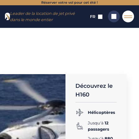
Réserver votre vol pour cet été !
Aller
Aller au
Leader de la location de jet privé
au
contenu
FR
dans le monde entier
menu
Accueil
→
Appareils
→
Hélicoptères (1 - 8 sièges)
→
H160
Location
Rechercher
hélicoptère -
H160
Découvrez le
H160
Hélicoptères
Jusqu'à
12
passagers
Jusqu'à
880