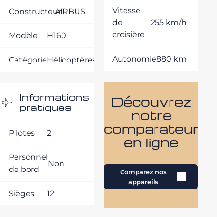
Vitesse
Constructeur
AIRBUS
de
255 km/h
croisière
Modèle
H160
Autonomie
880 km
Catégorie
Hélicoptères
Informations
Découvrez
pratiques
notre
comparateur
Pilotes
2
en ligne
Personnel
Non
de bord
Comparez nos
appareils
Sièges
12