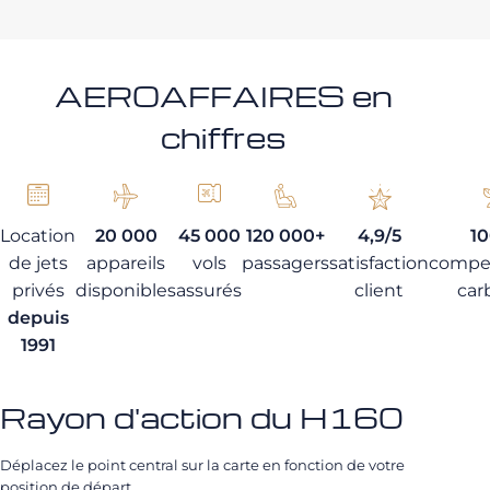
AEROAFFAIRES en
chiffres
Location
20 000
45 000
120 000+
4,9/5
1
de jets
appareils
vols
passagers
satisfaction
compe
privés
disponibles
assurés
client
car
depuis
1991
Rayon d'action du H160
Déplacez le point central sur la carte en fonction de votre
position de départ