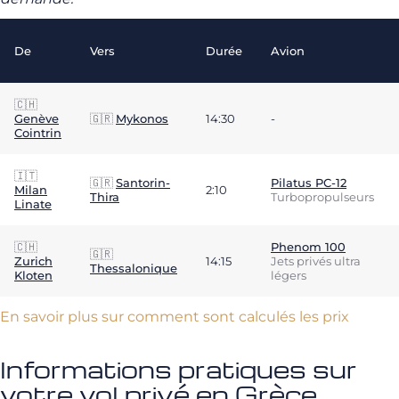
De
Vers
Durée
Avion
🇨🇭
Genève
🇬🇷
Mykonos
14:30
-
Cointrin
🇮🇹
🇬🇷
Santorin-
Pilatus PC-12
Milan
2:10
Thira
Turbopropulseurs
Linate
🇨🇭
Phenom 100
🇬🇷
Zurich
14:15
Jets privés ultra
Thessalonique
Kloten
légers
En savoir plus sur comment sont calculés les prix
Informations pratiques sur
votre vol privé en Grèce