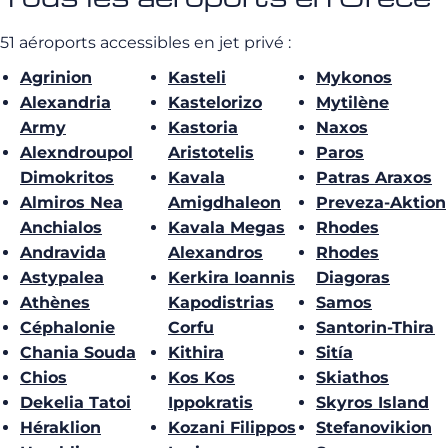
51 aéroports accessibles en jet privé :
Agrinion
Kasteli
Mykonos
Alexandria
Kastelorizo
Mytilène
Army
Kastoria
Naxos
Alexndroupol
Aristotelis
Paros
Dimokritos
Kavala
Patras Araxos
Almiros Nea
Amigdhaleon
Preveza-Aktion
Anchialos
Kavala Megas
Rhodes
Andravida
Alexandros
Rhodes
Astypalea
Kerkira Ioannis
Diagoras
Athènes
Kapodistrias
Samos
Céphalonie
Corfu
Santorin-Thira
Chania Souda
Kithira
Sitía
Chios
Kos Kos
Skiathos
Dekelia Tatoi
Ippokratis
Skyros Island
Héraklion
Kozani Filippos
Stefanovikion