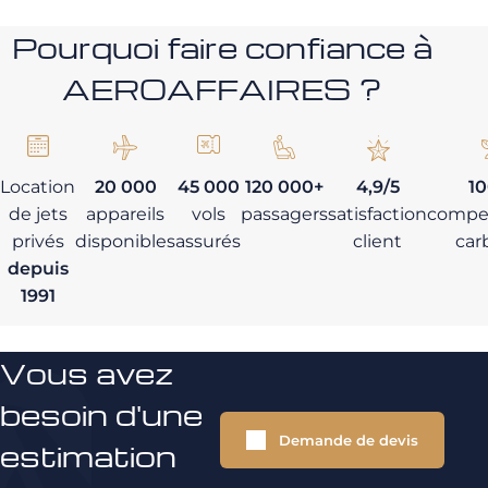
Pourquoi faire confiance à
AEROAFFAIRES ?
Location
20 000
45 000
120 000+
4,9/5
1
de jets
appareils
vols
passagers
satisfaction
compe
privés
disponibles
assurés
client
car
depuis
1991
Vous avez
besoin d'une
Demande de devis
estimation