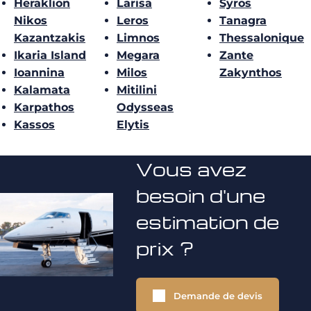
Heraklion
Larisa
Syros
Nikos
Leros
Tanagra
Kazantzakis
Limnos
Thessalonique
Ikaria Island
Megara
Zante
Ioannina
Milos
Zakynthos
Kalamata
Mitilini
Karpathos
Odysseas
Kassos
Elytis
Vous avez
besoin d'une
estimation de
prix ?
Demande de devis