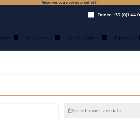
Réserver votre vol pour cet été !
France
+33 (0)1 44 0
vices
Jets privés
Destinations
A propos
cation de jet privé