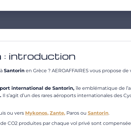
 : introduction
 à
Santorin
en Grèce ? AEROAFFAIRES vous propose de vou
port international de Santorin,
île emblématique de l’a
e.
Il s’agit d’un des rares aéroports internationales des C
uis ou vers
Mykonos,
Zante,
Paros ou
Santorin
.
s de CO2 produites par chaque vol privé sont compensées