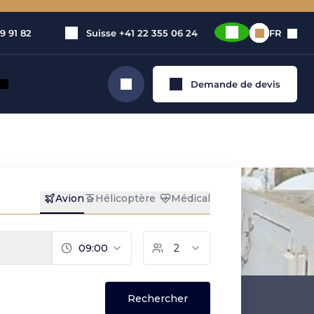
9 91 82
Suisse
+41 22 355 06 24
FR
Demande de devis
Rechercher