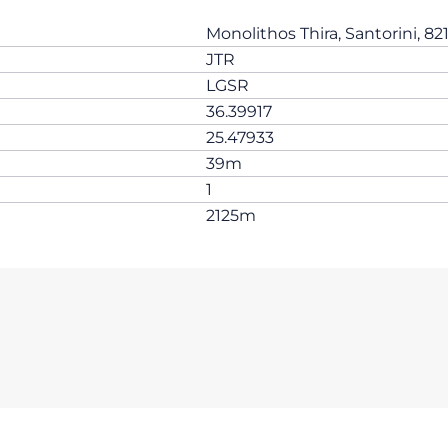
Monolithos Thira, Santorini, 8
JTR
LGSR
36.39917
25.47933
39m
1
2125m