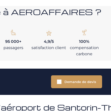
nce à AEROAFFAIRES ?
95 000+
4,9/5
100%
passagers
satisfaction client
compensation
carbone
Demande de devis
'aéroport de Santorin-Th