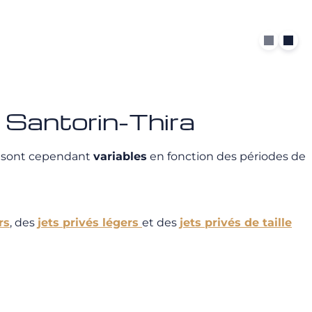
 Santorin-Thira
re sont cependant
variables
en fonction des périodes de
rs
, des
jets privés légers
et des
jets privés de taille