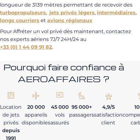
longueur de 3139 mètres permettant de recevoir des
turbopropulseurs
,
jets privés légers
,
intermédiaires
,
longs courriers
et
avions régionaux
Pour Affréter un vol privé dès maintenant, contactez
nos experts aériens 7J/7 24H/24 au
+33 (0) 1 44 09 91 82
.
Pourquoi faire confiance à
AEROAFFAIRES ?
Location
20 000
45 000
95 000+
4,9/5
1
de jets
appareils
vols
passagers
satisfaction
compe
privés
disponibles
assurés
client
car
depuis
1991