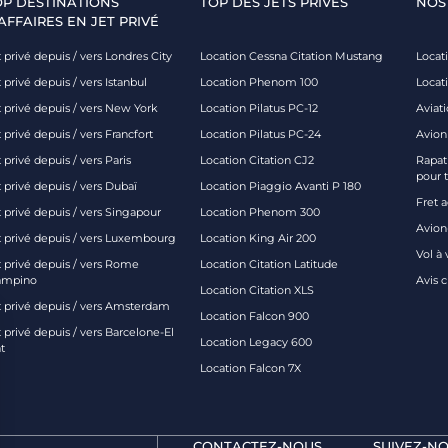
OP DESTINATIONS
TOP DES JETS PRIVÉS
NOS
AFFAIRES EN JET PRIVÉ
 privé depuis / vers Londres City
Location Cessna Citation Mustang
Locati
 privé depuis / vers Istanbul
Location Phenom 100
Locat
t privé depuis / vers New York
Location Pilatus PC-12
Aviati
 privé depuis / vers Francfort
Location Pilatus PC-24
Avion
 privé depuis / vers Paris
Location Citation CJ2
Rapatr
pour 
 privé depuis / vers Dubaï
Location Piaggio Avanti P 180
Fret 
t privé depuis / vers Singapour
Location Phenom 300
Avion-
t privé depuis / vers Luxembourg
Location King Air 200
Vol à 
t privé depuis / vers Rome
Location Citation Latitude
ampino
Avis 
Location Citation XLS
t privé depuis / vers Amsterdam
Location Falcon 900
 privé depuis / vers Barcelone-El
Location Legacy 600
t
Location Falcon 7X
CONTACTEZ-NOUS
SUIVEZ-NO