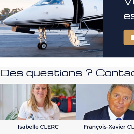
V
e
Des questions ? Contac
Isabelle CLERC
François-Xavier C