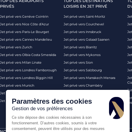
TOP DES AÉROPORTS
TOP DES DESTINATIONS
T
PRIVÉS
LOISIRS EN JET PRIVÉ
D'
Jet privé vers Genève Cointrin
Jet privé vers Saint-Moritz
Jet
Jet privé vers Nice Côte d’Azur
Jet privé vers Courchevel
Jet
Jet privé vers Paris-Le Bourget
Jet privé vers Innsbruck
Je
Jet privé vers Cannes Mandelieu
Jet privé vers Gstaad Saanen
Jet
Jet privé vers Zurich
Jet privé vers Biarritz
Jet
Jet privé vers Olbia Costa Smeralda
Jet privé vers Mykonos
Jet
Jet privé vers Milan Linate
Jet privé vers Sion
Je
Jet privé vers Londres Farnborough
Jet privé vers Salzbourg
Je
Jet privé vers Londres Biggin Hill
Jet privé vers Marrakech Menara
Je
Ci
Jet privé vers Munich
Jet privé vers Chambéry
Je
Jet privé vers Monaco
Jet privé vers Ibiza
Jet
Paramètres des cookies
Jet privé vers Palma de Majorque
Jet privé vers Londres
Pra
Gestion de vos préférences
Ce site dépose des cookies nécessaires à son
fonctionnement. D’autres cookies, soumis à votre
consentement, peuvent être utilisés pour des mesures
NOS CERTIFICATIONS
PAIEMENTS SÉCURISÉS PAR