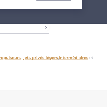
ropulseurs
,
jets privés légers
,
intermédiaires
et