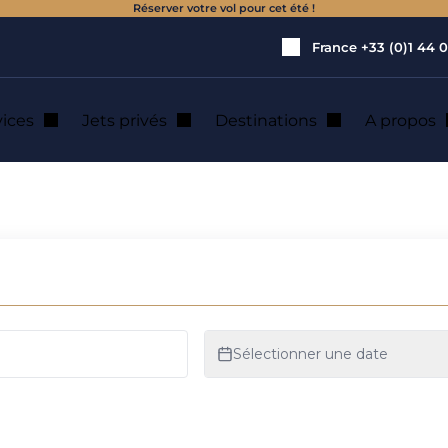
Réserver votre vol pour cet été !
France
+33 (0)1 44 0
vices
Jets privés
Destinations
A propos
location de jet pri