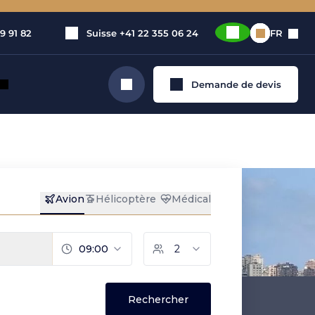
9 91 82
Suisse
+41 22 355 06 24
FR
Demande de devis
Rechercher
vé