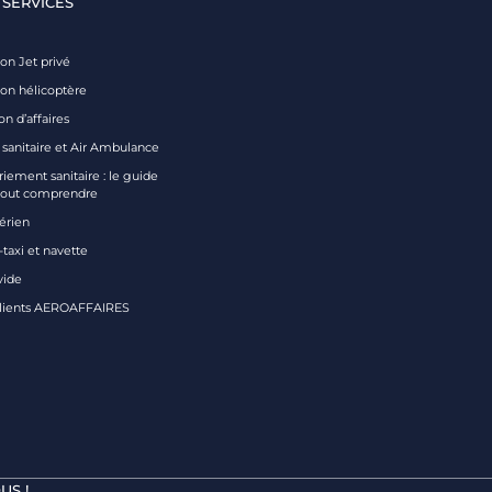
 SERVICES
on Jet privé
ion hélicoptère
on d’affaires
 sanitaire et Air Ambulance
iement sanitaire : le guide
tout comprendre
aérien
taxi et navette
vide
clients AEROAFFAIRES
US !