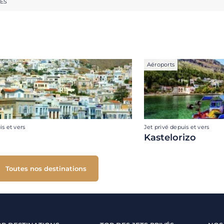
RES
Aéroports
is et vers
Jet privé depuis et vers
Kastelorizo
Toutes nos destinations