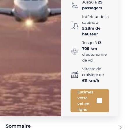
Jusqu'à
25
passagers
Intérieur de la
cabine à
5,28m de
hauteur
Jusqu'à
13
705 km
d'autonomie
de vol
Vitesse de
croisière de
611 km/h
Estimez
votre
vol en
ligne
Sommaire