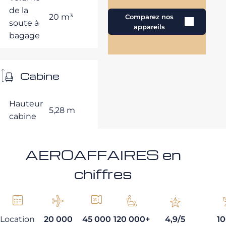
de la
20 m³
Comparez nos
soute à
appareils
bagage
Cabine
Hauteur
5,28 m
cabine
AEROAFFAIRES en
chiffres
Location
20 000
45 000
120 000+
4,9/5
1