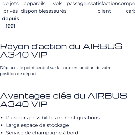
de jets
appareils
vols
passagers
satisfaction
compe
privés
disponibles
assurés
client
car
depuis
1991
Rayon d'action du AIRBUS
A340 VIP
Déplacez le point central sur la carte en fonction de votre
position de départ
Avantages clés du AIRBUS
A340 VIP
Plusieurs possibilités de configurations
Large espace de stockage
Service de champagne à bord