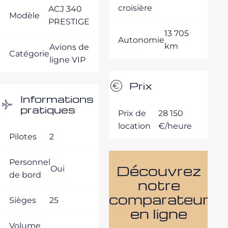
croisière
ACJ 340
Modèle
PRESTIGE
13 705
Autonomie
km
Avions de
Catégorie
ligne VIP
Prix
Informations
pratiques
Prix de
28 150
location
€/heure
Pilotes
2
Personnel
Découvrez
Oui
de bord
notre
comparateur
Sièges
25
en ligne
Volume