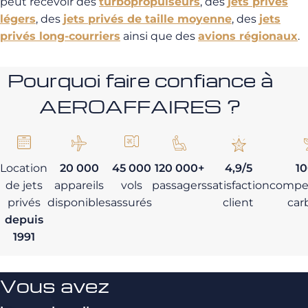
peut recevoir des
turbopropulseurs
, des
jets privés
légers
, des
jets privés de taille moyenne
, des
jets
privés long-courriers
ainsi que des
avions régionaux
.
Pourquoi faire confiance à
AEROAFFAIRES ?
Location
20 000
45 000
120 000+
4,9/5
1
de jets
appareils
vols
passagers
satisfaction
compe
privés
disponibles
assurés
client
car
depuis
1991
Vous avez