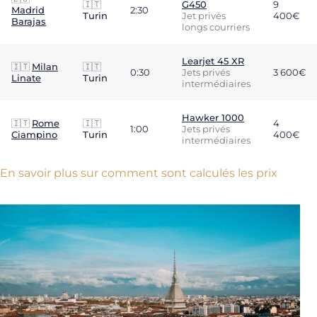
🇮🇹
G450
9
Madrid
2:30
Turin
Jet privés
400€
Barajas
longs courriers
Learjet 45 XR
🇮🇹
Milan
🇮🇹
0:30
Jets privés
3 600€
Linate
Turin
intermédiaires
Hawker 1000
🇮🇹
Rome
🇮🇹
4
1:00
Jets privés
Ciampino
Turin
400€
intermédiaires
En savoir plus sur comment sont calculés les prix