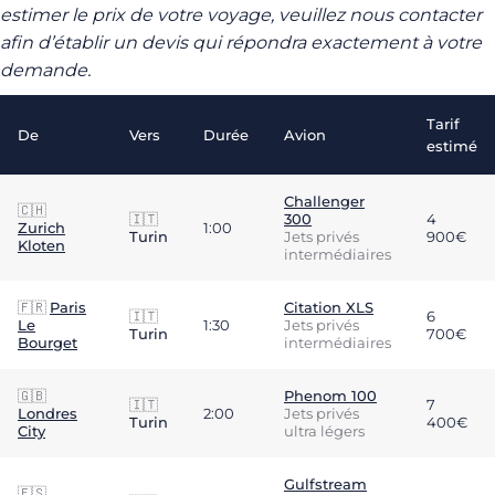
estimer le prix de votre voyage, veuillez nous contacter
afin d’établir un devis qui répondra exactement à votre
demande.
Tarif
De
Vers
Durée
Avion
estimé
Challenger
🇨🇭
🇮🇹
300
4
Zurich
1:00
Turin
Jets privés
900€
Kloten
intermédiaires
🇫🇷
Paris
Citation XLS
🇮🇹
6
Le
1:30
Jets privés
Turin
700€
Bourget
intermédiaires
🇬🇧
Phenom 100
🇮🇹
7
Londres
2:00
Jets privés
Turin
400€
City
ultra légers
Gulfstream
🇪🇸