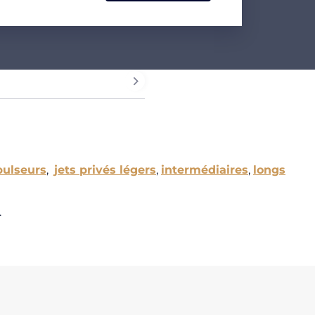
pulseurs
,
jets privés légers
,
intermédiaires
,
longs
.