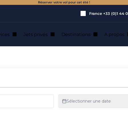
Réserver votre vol pour cet été !
France
+33 (0)1 44 0
vices
Jets privés
Destinations
A propos
e jet privé