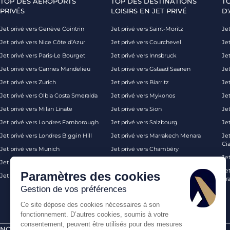
TOP DES AÉROPORTS
TOP DES DESTINATIONS
T
PRIVÉS
LOISIRS EN JET PRIVÉ
D'
Jet privé vers Genève Cointrin
Jet privé vers Saint-Moritz
Jet
Jet privé vers Nice Côte d’Azur
Jet privé vers Courchevel
Jet
Jet privé vers Paris-Le Bourget
Jet privé vers Innsbruck
Je
Jet privé vers Cannes Mandelieu
Jet privé vers Gstaad Saanen
Jet
Jet privé vers Zurich
Jet privé vers Biarritz
Jet
Jet privé vers Olbia Costa Smeralda
Jet privé vers Mykonos
Jet
Jet privé vers Milan Linate
Jet privé vers Sion
Je
Jet privé vers Londres Farnborough
Jet privé vers Salzbourg
Je
Jet privé vers Londres Biggin Hill
Jet privé vers Marrakech Menara
Je
Ci
Jet privé vers Munich
Jet privé vers Chambéry
Je
Jet privé vers Monaco
Jet privé vers Ibiza
Jet
Paramètres des cookies
Jet privé vers Palma de Majorque
Jet privé vers Londres
Pra
Gestion de vos préférences
Ce site dépose des cookies nécessaires à son
fonctionnement. D’autres cookies, soumis à votre
consentement, peuvent être utilisés pour des mesures
NOS CERTIFICATIONS
PAIEMENTS SÉCURISÉS PAR