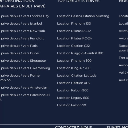
OP DESTINATIONS
TOP DES JETS PRIVÉS
NOS
AFFAIRES EN JET PRIVÉ
 privé depuis / vers Londres City
Location Cessna Citation Mustang
Locati
 privé depuis / vers Istanbul
Location Phenom 100
Locat
t privé depuis / vers New York
Location Pilatus PC-12
Aviati
 privé depuis / vers Francfort
Location Pilatus PC-24
Avion
 privé depuis / vers Paris
Location Citation CJ2
Rapatr
pour 
 privé depuis / vers Dubaï
Location Piaggio Avanti P 180
Fret 
t privé depuis / vers Singapour
Location Phenom 300
Avion-
t privé depuis / vers Luxembourg
Location King Air 200
Vol à 
t privé depuis / vers Rome
Location Citation Latitude
ampino
Avis 
Location Citation XLS
t privé depuis / vers Amsterdam
Location Falcon 900
 privé depuis / vers Barcelone-El
Location Legacy 600
t
Location Falcon 7X
CONTACTEZ-NOUS
SUIVEZ-NO