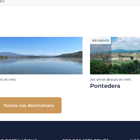
RES
Aéroports
is et vers
Jet privé depuis et vers
Pontedera
Toutes nos destinations