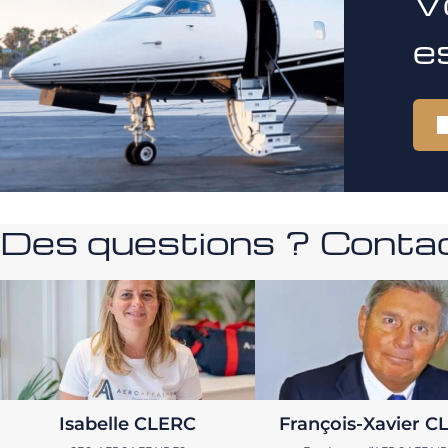
V
e
Des questions ? Contac
Isabelle CLERC
François-Xavier C