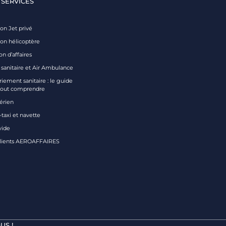
 SERVICES
on Jet privé
ion hélicoptère
on d’affaires
 sanitaire et Air Ambulance
iement sanitaire : le guide
tout comprendre
aérien
taxi et navette
vide
clients AEROAFFAIRES
US !