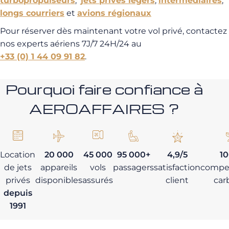
turbopropulseurs
,
jets privés légers
,
intermédiaires
,
longs courriers
et
avions régionaux
Pour réserver dès maintenant votre vol privé, contactez
nos experts aériens 7J/7 24H/24 au
+33 (0) 1 44 09 91 82
.
Pourquoi faire confiance à
AEROAFFAIRES ?
Location
20 000
45 000
95 000+
4,9/5
1
de jets
appareils
vols
passagers
satisfaction
compe
privés
disponibles
assurés
client
car
depuis
1991