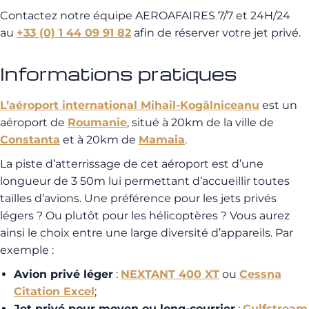
Contactez notre équipe AEROAFAIRES 7/7 et 24H/24
au
+33 (0) 1 44 09 91 82
afin de réserver votre jet privé.
Informations pratiques
L’aéroport international Mihail-Kogălniceanu
est un
aéroport de
Roumanie
, situé à 20km de la ville de
Constanta
et à 20km de
Mamaia
.
La piste d’atterrissage de cet aéroport est d’une
longueur de 3 50m lui permettant d’accueillir toutes
tailles d’avions. Une préférence pour les jets privés
légers ? Ou plutôt pour les hélicoptères ? Vous aurez
ainsi le choix entre une large diversité d’appareils. Par
exemple :
Avion privé léger
:
NEXTANT 400 XT
ou
Cessna
Citation Excel
;
Jet privé pour moyen ou long-courrier
:
Gulfstream