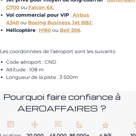
G700
ou
Falcon 6X
;
Vol commercial pour VIP
:
Airbus
A340
ou
Boeing Business Jet BBJ
;
Hélicoptère
:
H160
ou
Bell 206
.
Les coordonnées de l’aéroport sont les suivants:
Code aéroport : CND
Altitude : 108 m
Longueur de la piste : 3 500m
Pourquoi faire confiance à
AEROAFFAIRES ?
Location
20 000
45 000
95 000+
4,9/5
1