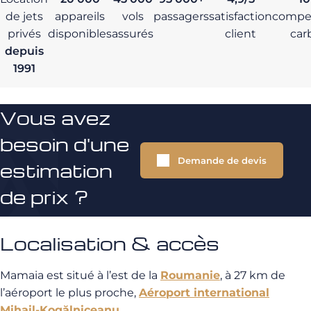
de jets
appareils
vols
passagers
satisfaction
compe
privés
disponibles
assurés
client
car
depuis
1991
Vous avez
besoin d'une
Demande de devis
estimation
de prix ?
Localisation & accès
Mamaia est situé à l’est de la
Roumanie
, à 27 km de
l’aéroport le plus proche,
Aéroport international
Mihail-Kogălniceanu.