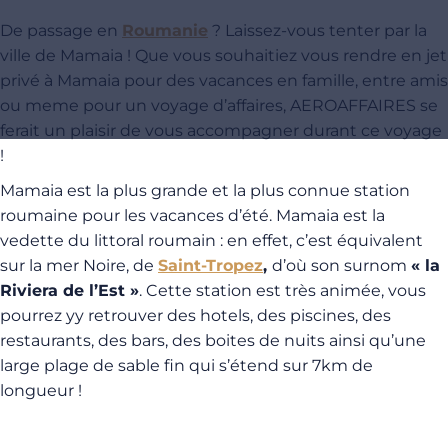
De passage en
Roumanie
? Laissez-vous tenter par la
ville de Mamaia ! Que vous souhaitiez vous rendre en jet
privé à Mamaia pour des vacances en famille, entre amis
ou meme pour un voyage d’affaires, AEROAFFAIRES se
ferait un plaisir de vous accompagner durant ce voyage
!
Mamaia est la plus grande et la plus connue station
roumaine pour les vacances d’été. Mamaia est la
vedette du littoral roumain : en effet, c’est équivalent
sur la mer Noire, de
Saint-Tropez
,
d’où son surnom
« la
Riviera de l’Est »
. Cette station est très animée, vous
pourrez yy retrouver des hotels, des piscines, des
restaurants, des bars, des boites de nuits ainsi qu’une
large plage de sable fin qui s’étend sur 7km de
longueur !