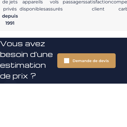
de jets
appareils
vols
passagers
satisfaction
compe
privés
disponibles
assurés
client
car
depuis
1991
Vous avez
besoin d'une
Demande de devis
estimation
de prix ?