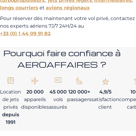
turbopropulseurs
,
jets privés légers
,
intermédiaires
,
longs courriers
et
avions régionaux
Pour réserver dès maintenant votre vol privé, contactez
nos experts aériens 7J/7 24H/24 au
+33 (0) 1 44 09 91 82
.
Pourquoi faire confiance à
AEROAFFAIRES ?
Location
20 000
45 000
120 000+
4,9/5
1
de jets
appareils
vols
passagers
satisfaction
compe
privés
disponibles
assurés
client
car
depuis
1991