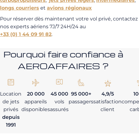
turbopropulseurs
,
jets privés légers
,
intermédiaires
,
longs courriers
et
avions régionaux
Pour réserver dès maintenant votre vol privé, contactez
nos experts aériens 7J/7 24H/24 au
+33 (0) 1 44 09 91 82
.
Pourquoi faire confiance à
AEROAFFAIRES ?
Location
20 000
45 000
95 000+
4,9/5
1
de jets
appareils
vols
passagers
satisfaction
compe
privés
disponibles
assurés
client
car
depuis
1991