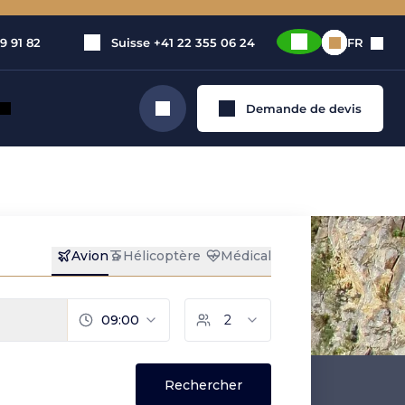
9 91 82
Suisse
+41 22 355 06 24
FR
Demande de devis
Rechercher