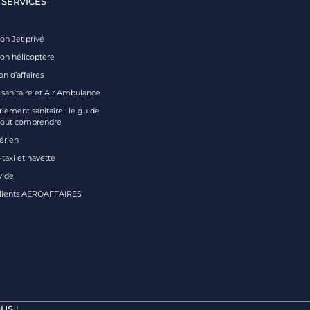
 SERVICES
on Jet privé
ion hélicoptère
on d’affaires
 sanitaire et Air Ambulance
iement sanitaire : le guide
tout comprendre
aérien
taxi et navette
vide
clients AEROAFFAIRES
US !