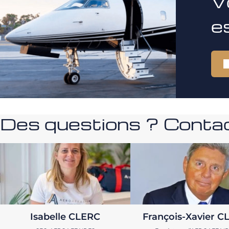
V
e
Des questions ? Contac
Isabelle CLERC
François-Xavier C