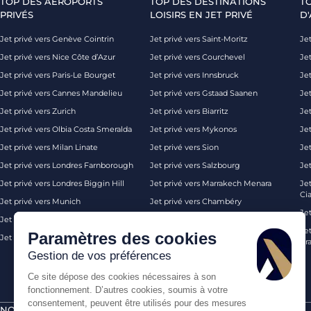
TOP DES AÉROPORTS
TOP DES DESTINATIONS
T
PRIVÉS
LOISIRS EN JET PRIVÉ
D'
Jet privé vers Genève Cointrin
Jet privé vers Saint-Moritz
Jet
Jet privé vers Nice Côte d’Azur
Jet privé vers Courchevel
Jet
Jet privé vers Paris-Le Bourget
Jet privé vers Innsbruck
Je
Jet privé vers Cannes Mandelieu
Jet privé vers Gstaad Saanen
Jet
Jet privé vers Zurich
Jet privé vers Biarritz
Jet
Jet privé vers Olbia Costa Smeralda
Jet privé vers Mykonos
Jet
Jet privé vers Milan Linate
Jet privé vers Sion
Je
Jet privé vers Londres Farnborough
Jet privé vers Salzbourg
Je
Jet privé vers Londres Biggin Hill
Jet privé vers Marrakech Menara
Je
Ci
Jet privé vers Munich
Jet privé vers Chambéry
Je
Jet privé vers Monaco
Jet privé vers Ibiza
Jet
Paramètres des cookies
Jet privé vers Palma de Majorque
Jet privé vers Londres
Pra
Gestion de vos préférences
Ce site dépose des cookies nécessaires à son
fonctionnement. D’autres cookies, soumis à votre
consentement, peuvent être utilisés pour des mesures
NOS CERTIFICATIONS
PAIEMENTS SÉCURISÉS PAR