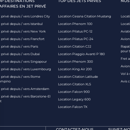
OP DESTINATIONS
TOP DES JETS PRIVÉS
NOS
AFFAIRES EN JET PRIVÉ
 privé depuis / vers Londres City
Location Cessna Citation Mustang
Locati
 privé depuis / vers Istanbul
Location Phenom 100
Locat
t privé depuis / vers New York
Location Pilatus PC-12
Aviati
 privé depuis / vers Francfort
Location Pilatus PC-24
Avion
 privé depuis / vers Paris
Location Citation CJ2
Rapatr
pour 
 privé depuis / vers Dubaï
Location Piaggio Avanti P 180
Fret 
t privé depuis / vers Singapour
Location Phenom 300
Avion-
t privé depuis / vers Luxembourg
Location King Air 200
Vol à 
t privé depuis / vers Rome
Location Citation Latitude
ampino
Avis 
Location Citation XLS
t privé depuis / vers Amsterdam
Location Falcon 900
 privé depuis / vers Barcelone-El
Location Legacy 600
t
Location Falcon 7X
CONTACTEZ-NOUS
SUIVEZ-NO