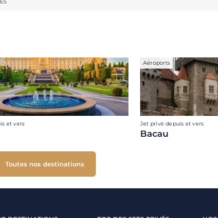
RES
Aéroports
is et vers
Jet privé depuis et vers
Bacau
Toutes nos destinations