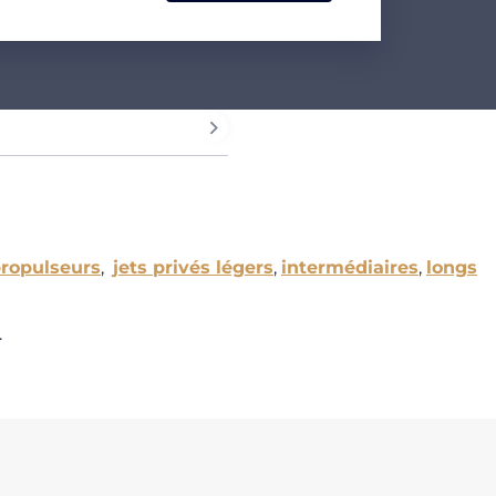
ropulseurs
,
jets privés légers
,
intermédiaires
,
longs
.