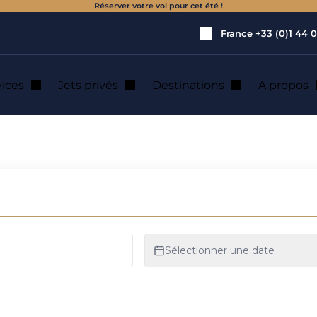
Réserver votre vol pour cet été !
France
+33 (0)1 44 0
vices
Jets privés
Destinations
A propos
ation de jet privé