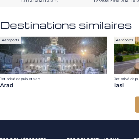
CEO AEROAFFAIRES
Fondateur d’AEROAFFAI
Destinations similaires
Aéroports
Aéroports
Jet privé depuis et vers
Jet privé depu
Arad
Iasi