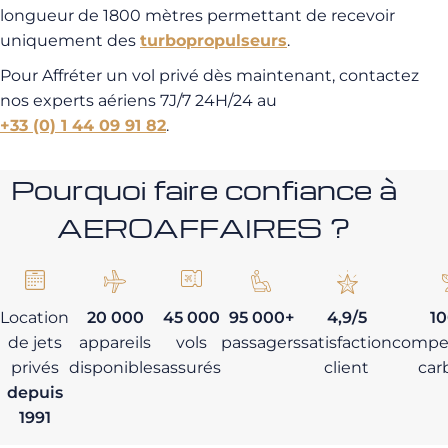
longueur de 1800 mètres permettant de recevoir
uniquement des
turbopropulseurs
.
Pour Affréter un vol privé dès maintenant, contactez
nos experts aériens 7J/7 24H/24 au
+33 (0) 1 44 09 91 82
.
Pourquoi faire confiance à
AEROAFFAIRES ?
Location
20 000
45 000
95 000+
4,9/5
1
de jets
appareils
vols
passagers
satisfaction
compe
privés
disponibles
assurés
client
car
depuis
1991