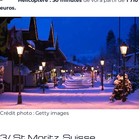
– Hélicoptère : 30 minutes
de vol à partir de
1 710
euros
.
Crédit photo : Getty images
3/ St Moritz, Suisse