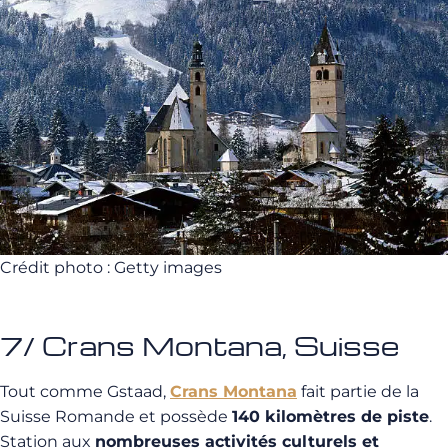
Crédit photo : Getty images
7/ Crans Montana, Suisse
Tout comme Gstaad,
Crans Montana
fait partie de la
Suisse Romande et possède
140 kilomètres de piste
.
Station aux
nombreuses activités culturels et