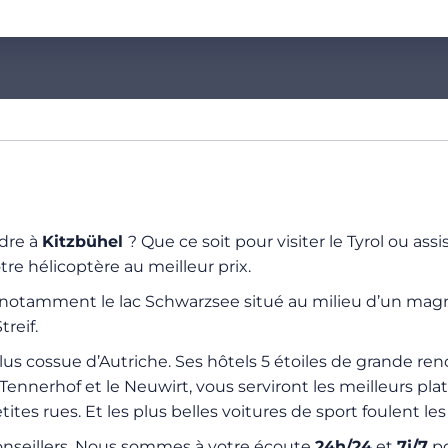
ndre à
Kitzbühel
? Que ce soit pour visiter le Tyrol ou ass
tre hélicoptère au meilleur prix.
otamment le lac Schwarzsee situé au milieu d’un magni
treif.
plus cossue d’Autriche. Ses hôtels 5 étoiles de grande re
Tennerhof et le Neuwirt, vous serviront les meilleurs plat
tes rues. Et les plus belles voitures de sport foulent les
onseillers. Nous sommes à votre écoute
24h/24
et
7j/7
po