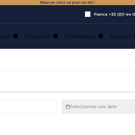
Réserver votre vol pour cet été !
France
+33 (0)1 44 0
vices
Jets privés
Destinations
A propos
n de jet privé