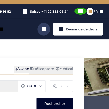
9 91 82
Suisse
+41 22 355 06 24
FR
Demande de devis
Rechercher