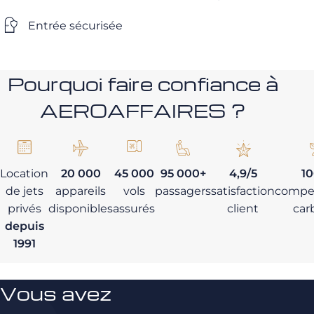
Entrée sécurisée
Pourquoi faire confiance à
AEROAFFAIRES ?
Location
20 000
45 000
95 000+
4,9/5
1
de jets
appareils
vols
passagers
satisfaction
compe
privés
disponibles
assurés
client
car
depuis
1991
Vous avez