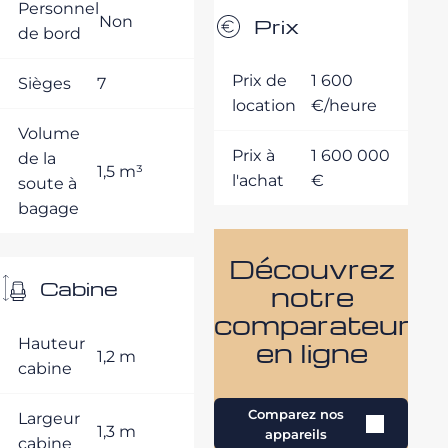
Personnel
Non
Prix
de bord
Prix de
1 600
Sièges
7
location
€/heure
Volume
Prix à
1 600 000
de la
1,5 m³
l'achat
€
soute à
bagage
Découvrez
Cabine
notre
comparateur
Hauteur
en ligne
1,2 m
cabine
Comparez nos
Largeur
1,3 m
appareils
cabine