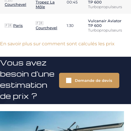
Tropez La
00:45
TP 600
Courchevel
Môle
Turbopropulseurs
Vulcanair Aviator
🇫🇷
🇫🇷
Paris
1:30
TP 600
Courchevel
Turbopropulseurs
En savoir plus sur comment sont calculés les prix
Vous avez
besoin d'une
Demande de devis
estimation
de prix ?