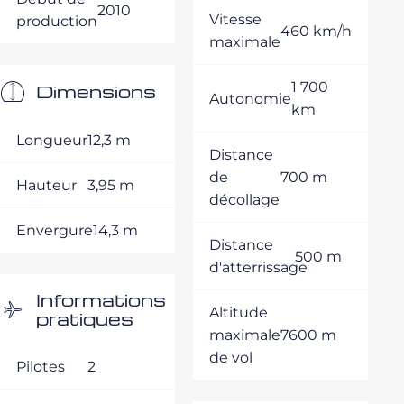
2010
Vitesse
production
460 km/h
maximale
1 700
Dimensions
Autonomie
km
Longueur
12,3 m
Distance
de
700 m
Hauteur
3,95 m
décollage
Envergure
14,3 m
Distance
500 m
d'atterrissage
Informations
Altitude
pratiques
maximale
7600 m
de vol
Pilotes
2