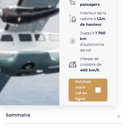
passagers
Intérieur de la
cabine à
1,2m
de hauteur
Jusqu'à
1 700
km
d'autonomie
de vol
Vitesse de
croisière de
400 km/h
Estimez
votre
vol en
ligne
Sommaire