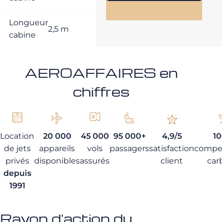
Longueur
2,5 m
cabine
AEROAFFAIRES en
chiffres
Location
20 000
45 000
95 000+
4,9/5
1
de jets
appareils
vols
passagers
satisfaction
compe
privés
disponibles
assurés
client
car
depuis
1991
Rayon d'action du