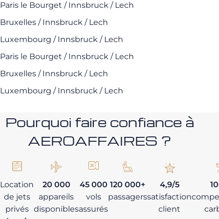
Paris le Bourget / Innsbruck / Lech
Bruxelles / Innsbruck / Lech
Luxembourg / Innsbruck / Lech
Paris le Bourget / Innsbruck / Lech
Bruxelles / Innsbruck / Lech
Luxembourg / Innsbruck / Lech
Pourquoi faire confiance à
AEROAFFAIRES ?
Location
20 000
45 000
120 000+
4,9/5
1
de jets
appareils
vols
passagers
satisfaction
compe
privés
disponibles
assurés
client
car