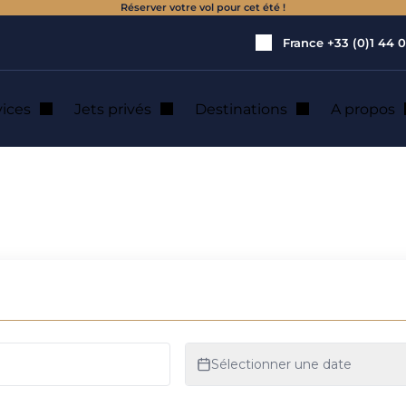
Réserver votre vol pour cet été !
France
+33 (0)1 44 0
vices
Jets privés
Destinations
A propos
 moi en jet privé?
 voyager à bord av