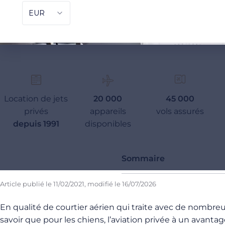
Location de jets
20 000
45 000
privés
appareils
vols assurés
depuis 1991
disponibles
Sommaire
Article publié le
11/02/2021
, modifié le
16/07/2026
En qualité de courtier aérien qui traite avec de nombreu
savoir que pour les chiens, l’aviation privée à un avantag