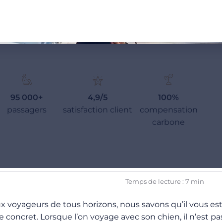
95 000+
4,9/5
100%
passagers
satisfaction client
compensation
carbone
Temps de lecture : 7 min
x voyageurs de tous horizons, nous savons qu’il vous est 
e concret. Lorsque l’on voyage avec son chien, il n’est pas