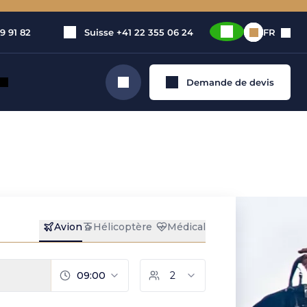
9 91 82
Suisse
+41 22 355 06 24
FR
Demande de devis
Rechercher
ec moi