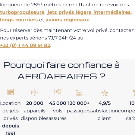
longueur de 2893 mètres permettant de recevoir des
turbopropulseurs
,
jets privés légers
,
intermédiaires
,
longs courriers
et
avions régionaux
Pour réserver dès maintenant votre vol privé, contactez
nos experts aériens 7J/7 24H/24 au
+33 (0) 1 44 09 91 82
.
Pourquoi faire confiance à
AEROAFFAIRES ?
Location
20 000
45 000
120 000+
4,9/5
1
de jets
appareils
vols
passagers
satisfaction
compe
privés
disponibles
assurés
client
car
depuis
1991