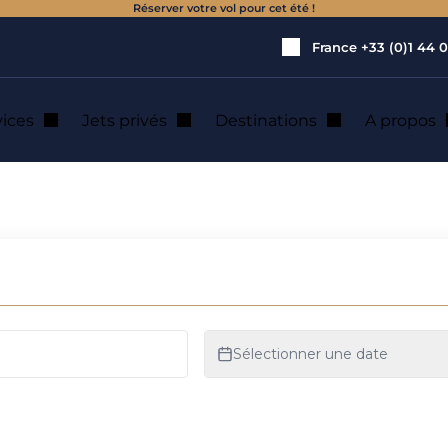
Réserver votre vol pour cet été !
France
+33 (0)1 44 0
vices
Jets privés
Destinations
A propos
ion de jet privé