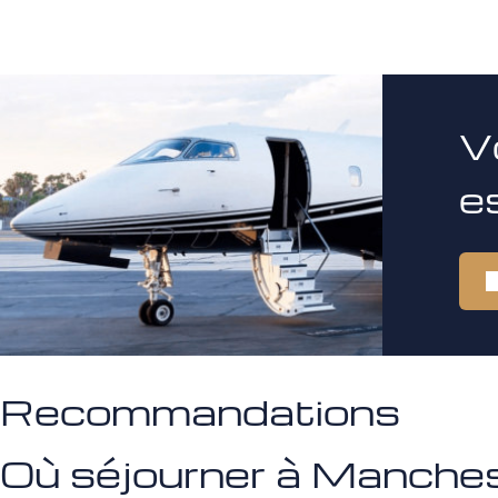
V
e
Recommandations
Où séjourner à Manche