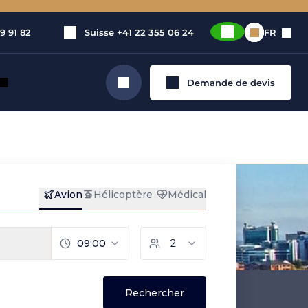
9 91 82
Suisse
+41 22 355 06 24
FR
Demande de devis
Rechercher