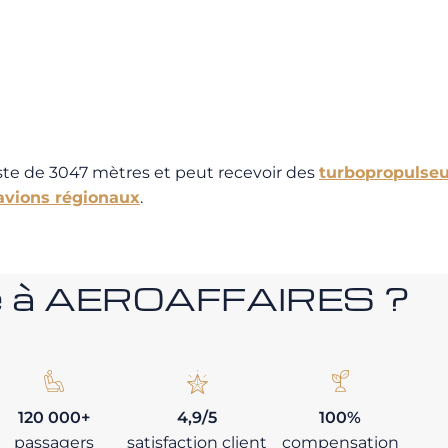
ste de 3047 mètres et peut recevoir des
turbopropulseu
avions régionaux
.
nce à AEROAFFAIRES ?
120 000+
4,9/5
100%
passagers
satisfaction client
compensation