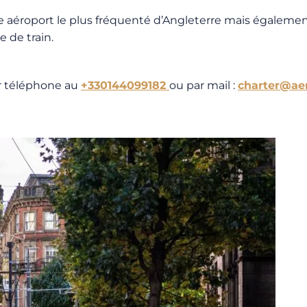
e aéroport le plus fréquenté d’Angleterre mais également 
 de train.
r téléphone au
+330144099182
ou par mail :
charter@aer