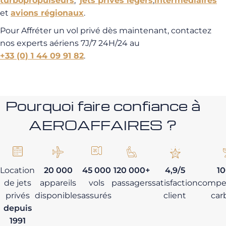
turbopropulseurs
,
jets privés légers
,
intermédiaires
et
avions régionaux
.
Pour Affréter un vol privé dès maintenant, contactez
nos experts aériens 7J/7 24H/24 au
+33 (0) 1 44 09 91 82
.
Pourquoi faire confiance à
AEROAFFAIRES ?
Location
20 000
45 000
120 000+
4,9/5
1
de jets
appareils
vols
passagers
satisfaction
compe
privés
disponibles
assurés
client
car
depuis
1991