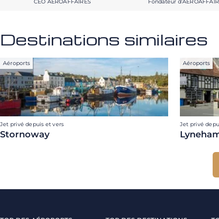
CEO AEROAFFAIRES
Fondateur d’AEROAFFAI
Destinations similaires
Aéroports
Aéroports
Jet privé depuis et vers
Jet privé depu
Stornoway
Lyneha