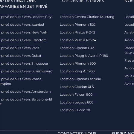
OP DESTINATIONS
TOP DES JETS PRIVÉS
NOS
AFFAIRES EN JET PRIVÉ
 privé depuis / vers Londres City
Location Cessna Citation Mustang
Locati
 privé depuis / vers Istanbul
Location Phenom 100
Locat
t privé depuis / vers New York
Location Pilatus PC-12
Aviati
 privé depuis / vers Francfort
Location Pilatus PC-24
Avion
 privé depuis / vers Paris
Location Citation CJ2
Rapatr
pour 
 privé depuis / vers Dubaï
Location Piaggio Avanti P 180
Fret 
t privé depuis / vers Singapour
Location Phenom 300
Avion-
t privé depuis / vers Luxembourg
Location King Air 200
Vol à 
t privé depuis / vers Rome
Location Citation Latitude
ampino
Avis 
Location Citation XLS
t privé depuis / vers Amsterdam
Location Falcon 900
 privé depuis / vers Barcelone-El
Location Legacy 600
t
Location Falcon 7X
CONTACTEZ-NOUS
SUIVEZ-NO