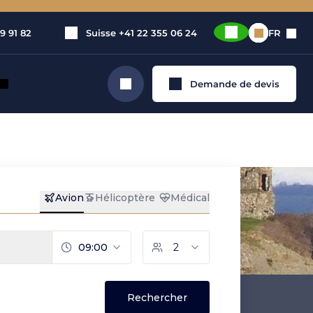
9 91 82
Suisse
+41 22 355 06 24
FR
Demande de devis
Rechercher
ivé