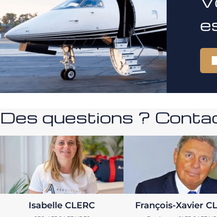
V
e
Des questions ? Contac
Isabelle CLERC
François-Xavier C