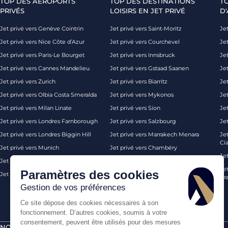
TOP DES AÉROPORTS
TOP DES DESTINATIONS
T
PRIVÉS
LOISIRS EN JET PRIVÉ
D'
Jet privé vers Genève Cointrin
Jet privé vers Saint-Moritz
Jet
Jet privé vers Nice Côte d’Azur
Jet privé vers Courchevel
Jet
Jet privé vers Paris-Le Bourget
Jet privé vers Innsbruck
Je
Jet privé vers Cannes Mandelieu
Jet privé vers Gstaad Saanen
Jet
Jet privé vers Zurich
Jet privé vers Biarritz
Jet
Jet privé vers Olbia Costa Smeralda
Jet privé vers Mykonos
Jet
Jet privé vers Milan Linate
Jet privé vers Sion
Je
Jet privé vers Londres Farnborough
Jet privé vers Salzbourg
Je
Jet privé vers Londres Biggin Hill
Jet privé vers Marrakech Menara
Je
Ci
Jet privé vers Munich
Jet privé vers Chambéry
Je
Jet privé vers Monaco
Jet privé vers Ibiza
Jet
Paramètres des cookies
Jet privé vers Palma de Majorque
Jet privé vers Londres
Pra
Gestion de vos préférences
Ce site dépose des cookies nécessaires à son
fonctionnement. D’autres cookies, soumis à votre
consentement, peuvent être utilisés pour des mesures
NOS CERTIFICATIONS
PAIEMENTS SÉCURISÉS PAR