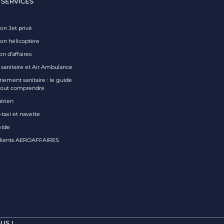
 SERVICES
on Jet privé
ion hélicoptère
on d’affaires
 sanitaire et Air Ambulance
iement sanitaire : le guide
tout comprendre
aérien
taxi et navette
vide
clients AEROAFFAIRES
US !