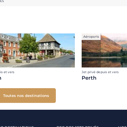
RES
Aéroports
is et vers
Jet privé depuis et vers
m
Perth
Toutes nos destinations