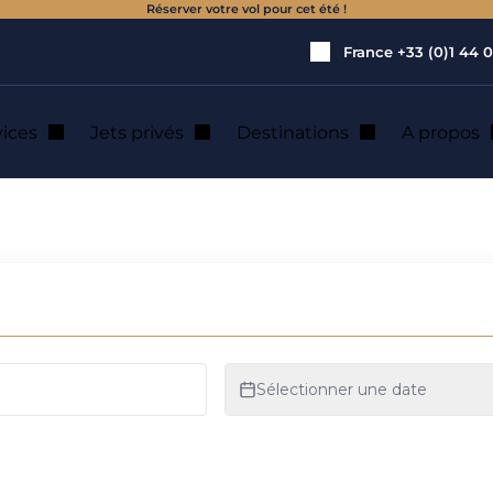
Réserver votre vol pour cet été !
France
+33 (0)1 44 0
vices
Jets privés
Destinations
A propos
 location de jet pr