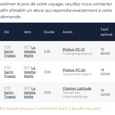
estimer le prix de votre voyage, veuillez nous contacter
afin d’établir un devis qui répondra exactement à votre
demande.
Tarif
De
Vers
Durée
Avion
estimé
🇫🇷
🇲🇹
La
Pilatus PC-12
10
Saint-
Valette
2:25
Turbopropulseurs
800€
Tropez
Malte
🇫🇷
🇲🇹
La
Pilatus PC-24
18
Saint-
Valette
2:05
Jets privés légers
000€
Tropez
Malte
🇫🇷
🇲🇹
La
Citation Latitude
19
Saint-
Valette
2:00
Jets privés
400€
Tropez
Malte
intermédiaires
En savoir plus sur comment sont calculés les prix