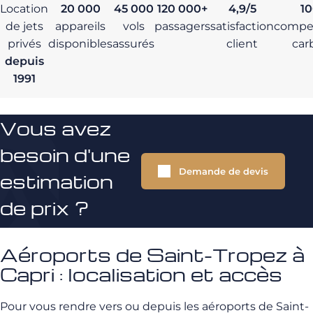
Location
20 000
45 000
120 000+
4,9/5
1
de jets
appareils
vols
passagers
satisfaction
compe
privés
disponibles
assurés
client
car
depuis
1991
Vous avez
besoin d'une
Demande de devis
estimation
de prix ?
Aéroports de Saint-Tropez à
Capri : localisation et accès
Pour vous rendre vers ou depuis les aéroports de Saint-