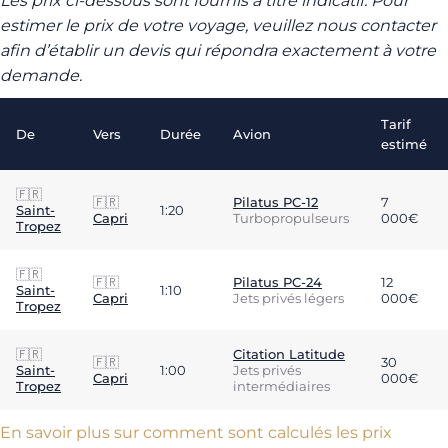
Les prix ci-dessous sont fournis à titre indicatif. Pour
estimer le prix de votre voyage, veuillez nous contacter
afin d’établir un devis qui répondra exactement à votre
demande.
Tarif
De
Vers
Durée
Avion
estimé
🇫🇷
🇫🇷
Pilatus PC-12
7
Saint-
1:20
Capri
Turbopropulseurs
000€
Tropez
🇫🇷
🇫🇷
Pilatus PC-24
12
Saint-
1:10
Capri
Jets privés légers
000€
Tropez
🇫🇷
Citation Latitude
🇫🇷
30
Saint-
1:00
Jets privés
Capri
000€
Tropez
intermédiaires
En savoir plus sur comment sont calculés les prix