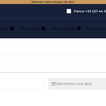
Réserver votre vol pour cet été !
France
+33 (0)1 44 0
vices
Jets privés
Destinations
A propos
ation de jet privé