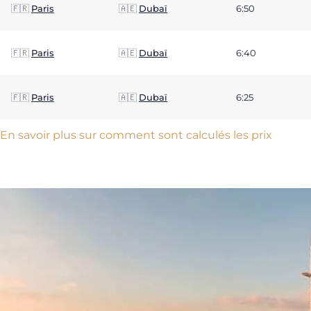
🇫🇷
Paris
🇦🇪
Dubaï
6:50
🇫🇷
Paris
🇦🇪
Dubaï
6:40
🇫🇷
Paris
🇦🇪
Dubaï
6:25
En savoir plus sur comment sont calculés les prix