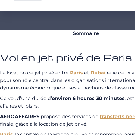
Sommaire
Vol en jet privé de Paris
La location de jet privé entre
Paris
et
Dubaï
relie deux 
pour son rôle central dans les organisations internationa
dynamisme économique et ses attractions de classe mo
Ce vol, d’une durée d’
environ 6 heures 30 minutes
, es
affaires et loisirs.
AEROAFFAIRES
propose des services de
transferts pe
finale, grâce à la location de jet privé.
Paris
, la capitale de la France, trouve sa renommée po