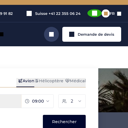
9 91 82
Suisse
+41 22 355 06 24
FR
Demande de devis
Rechercher