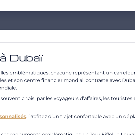
 à Dubaï
villes emblématiques, chacune représentant un carrefour
les et son centre financier mondial, contraste avec Dubaï
ndiale.
t souvent choisi par les voyageurs d’affaires, les touriste
rsonnalisés
. Profitez d’un trajet confortable avec un dép
ur ses monuments emblématiques. La Tour Eiffel, le Louv