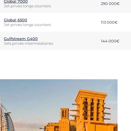
Global 7000
290 000€
Jet privés longs courriers
Global 6500
113 000€
Jet privés longs courriers
Gulfstream G400
144 000€
Jets privés intermédiaires