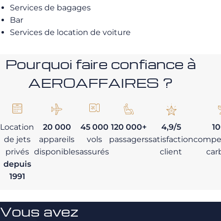
Services de bagages
Bar
Services de location de voiture
Pourquoi faire confiance à
AEROAFFAIRES ?
Location
20 000
45 000
120 000+
4,9/5
1
de jets
appareils
vols
passagers
satisfaction
compe
privés
disponibles
assurés
client
car
depuis
1991
Vous avez