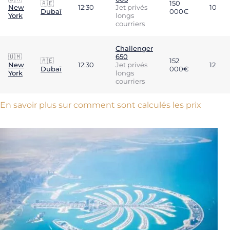
🇦🇪
150
New
12:30
Jet privés
10
Dubaï
000€
York
longs
courriers
Challenger
🇺🇲
650
🇦🇪
152
New
12:30
Jet privés
12
Dubaï
000€
York
longs
courriers
En savoir plus sur comment sont calculés les prix