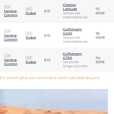
Citation
🇨🇭
🇦🇪
Latitude
72
Genève
6:15
Dubaï
Jets privés
600€
Cointrin
intermédiaires
Gulfstream
🇨🇭
🇦🇪
G400
95
Genève
6:15
Dubaï
Jets privés
000€
Cointrin
intermédiaires
Gulfstream
🇨🇭
🇦🇪
G700
114
Genève
6:10
Dubaï
Jet privés
500€
Cointrin
longs courriers
En savoir plus sur comment sont calculés les prix