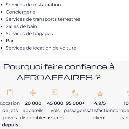
Services de restauration
Conciergerie
Services de transports terrestres
Salles de bain
Services de bagages
Bar
Services de location de voiture
Pourquoi faire confiance à
AEROAFFAIRES ?
Location
20 000
45 000
95 000+
4,9/5
1
de jets
appareils
vols
passagers
satisfaction
compe
privés
disponibles
assurés
client
car
depuis