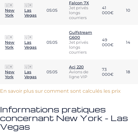
Falcon 7X
🇺🇲
🇺🇲
Jet privés
41
New
Las
05:05
10
longs
000€
York
Vegas
courriers
Gulfstream
🇺🇲
🇺🇲
G600
49
New
Las
05:05
Jet privés
14
000€
York
Vegas
longs
courriers
🇺🇲
🇺🇲
Acj 220
73
New
Las
05:05
Avions de
18
000€
York
Vegas
ligne VIP
En savoir plus sur comment sont calculés les prix
Informations pratiques
concernant New York - Las
Vegas