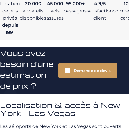
Location
20 000
45 000
95 000+
4,9/5
1
de jets
appareils
vols
passagers
satisfaction
compe
privés
disponibles
assurés
client
car
depuis
1991
Vous avez
besoin d'une
Demande de devis
estimation
de prix ?
Localisation & accès à New
York - Las Vegas
Les aéroports de New York et Las Vegas sont ouverts