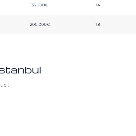
133 000€
14
200 000€
18
stanbul
ue :