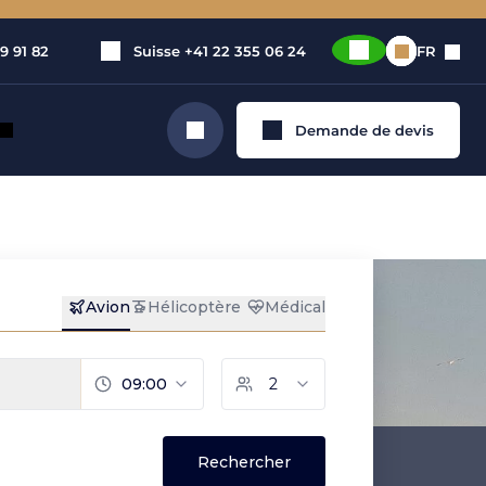
9 91 82
Suisse
+41 22 355 06 24
FR
Demande de devis
Rechercher
privé