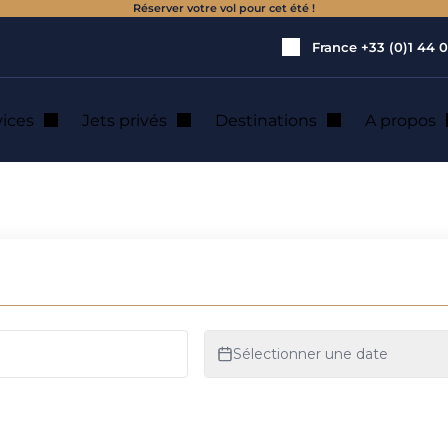
Réserver votre vol pour cet été !
France
+33 (0)1 44 0
vices
Jets privés
Destinations
A propos
 : location de jet 