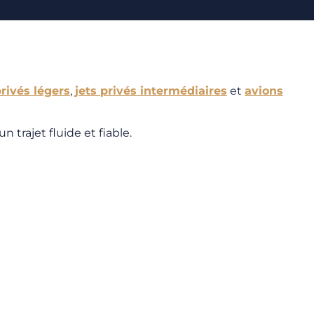
privés légers
,
jets privés intermédiaires
et
avions
 trajet fluide et fiable.