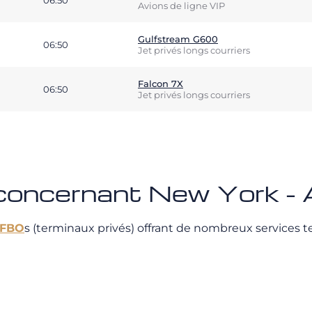
06:50
Avions de ligne VIP
Gulfstream G600
06:50
Jet privés longs courriers
Falcon 7X
06:50
Jet privés longs courriers
s concernant New York 
FBO
s (terminaux privés) offrant de nombreux services te