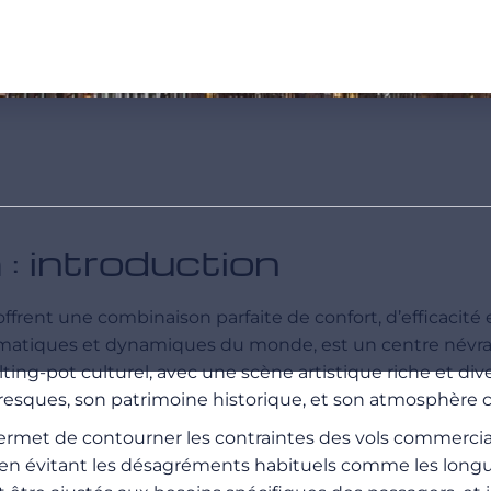
 introduction
ffrent une combinaison parfaite de confort, d’efficacité
lématiques et dynamiques du monde, est un centre névralg
g-pot culturel, avec une scène artistique riche et diver
oresques, son patrimoine historique, et son atmosphère 
ermet de contourner les contraintes des vols commerciau
en évitant les désagréments habituels comme les longues 