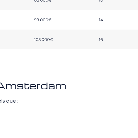
88 000€
10
99 000€
14
105 000€
16
- Amsterdam
ls que :