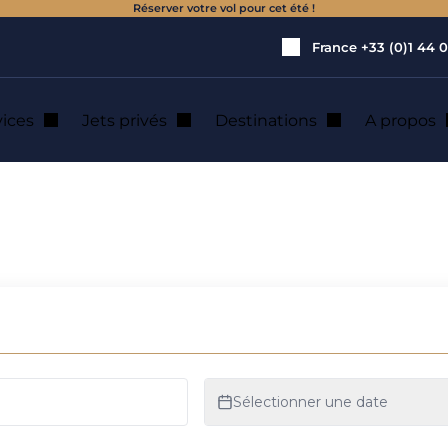
Réserver votre vol pour cet été !
France
+33 (0)1 44 0
vices
Jets privés
Destinations
A propos
dam : location de