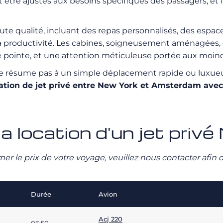
nt être ajustés aux besoins spécifiques des passagers, et i
aute qualité, incluant des repas personnalisés, des espac
a productivité. Les cabines, soigneusement aménagées, o
 pointe, et une attention méticuleuse portée aux moindr
 résume pas à un simple déplacement rapide ou luxueux 
cation de jet privé entre New York et Amsterdam av
 la location d'un jet pr
stimer le prix de votre voyage, veuillez nous contacter afi
Durée
Avion
Acj 220