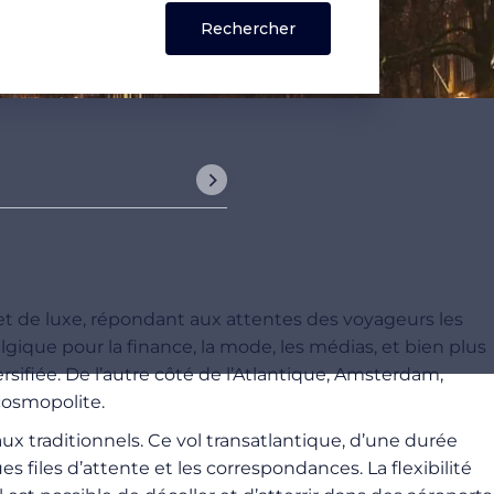
 et de luxe, répondant aux attentes des voyageurs les
ique pour la finance, la mode, les médias, et bien plus
sifiée. De l’autre côté de l’Atlantique, Amsterdam,
cosmopolite.
x traditionnels. Ce vol transatlantique, d’une durée
files d’attente et les correspondances. La flexibilité