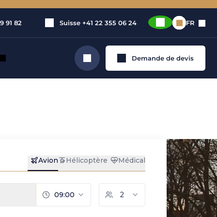
9 91 82
Suisse
+41 22 355 06 24
FR
Demande de devis
Rechercher
 jet