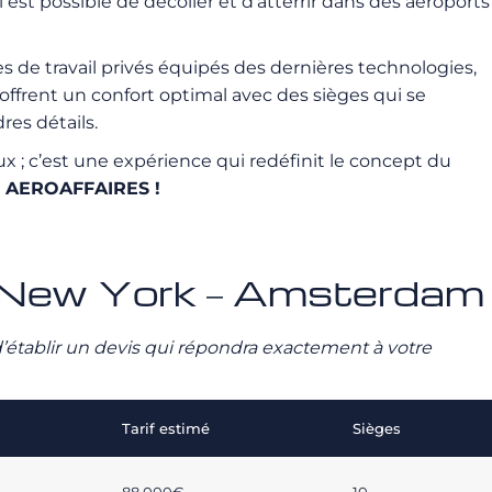
l est possible de décoller et d’atterrir dans des aéroports
es de travail privés équipés des dernières technologies,
ffrent un confort optimal avec des sièges qui se
es détails.
; c’est une expérience qui redéfinit le concept du
ec AEROAFFAIRES !
ivé New York – Amsterdam
n d’établir un devis qui répondra exactement à votre
Tarif estimé
Sièges