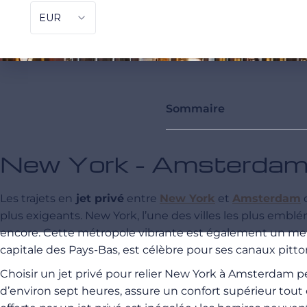
Sommaire
New York - Amsterdam :
Les trajets en
jet privé
entre
New York
et
Amsterdam
o
plus exigeants. New York, l’une des villes les plus emb
encore. Cette métropole vibrante est également un meltin
capitale des Pays-Bas, est célèbre pour ses canaux pitt
Choisir un jet privé pour relier New York à Amsterdam p
d’environ sept heures, assure un confort supérieur tout 