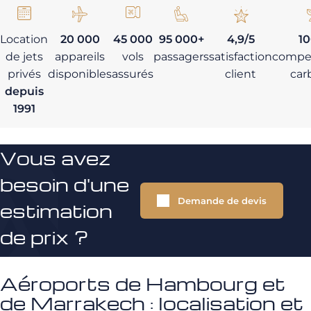
Location
20 000
45 000
95 000+
4,9/5
1
de jets
appareils
vols
passagers
satisfaction
compe
privés
disponibles
assurés
client
car
depuis
1991
Vous avez
besoin d'une
Demande de devis
estimation
de prix ?
Aéroports de Hambourg et
de Marrakech : localisation et