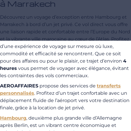
à Marrakech
Découvrez un voyage d’exception entre Hambourg et
Marrakech à bord d’un jet privé. Ce vol direct vous offre
une liaison rapide et confortable entre l’Europe du Nord
et la vibrante ville marocaine au cœur de l’Atlas. Profitez
d’une expérience de voyage sur mesure où luxe,
commodité et efficacité se rencontrent. Que ce soit
pour des affaires ou pour le plaisir, ce trajet d’environ
4
heures
vous permet de voyager avec élégance, évitant
les contraintes des vols commerciaux.
AEROAFFAIRES
propose des services de
transferts
personnalisés
. Profitez d’un trajet confortable avec un
déplacement fluide de l’aéroport vers votre destination
finale, grâce à la location de jet privé.
Hambourg
, deuxième plus grande ville d’Allemagne
après Berlin, est un vibrant centre économique et