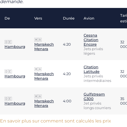
demande.
Tari
De
Vers
Durée
Avion
est
Cessna
🇲🇦
Citation
🇩🇪
32
Marrakech
4:20
Encore
Hambourg
00
Menara
Jets privés
légers
Citation
🇲🇦
🇩🇪
Latitude
32
Marrakech
4:20
Hambourg
Jets privés
00
Menara
intermédiaires
Gulfstream
🇲🇦
🇩🇪
G300
35
Marrakech
4:00
Hambourg
Jet privés
00
Menara
longs courriers
En savoir plus sur comment sont calculés les prix