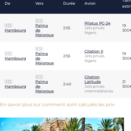
Tarif
De
Vers
Durée
Avion
est
🇪🇸
Pilatus PC-24
🇩🇪
Palma
19
2:55
Jets privés
Hambourg
de
300
légers
Majorque
🇪🇸
Citation II
🇩🇪
Palma
19
2:55
Jets privés
Hambourg
de
300
légers
Majorque
🇪🇸
Citation
🇩🇪
Palma
Latitude
21
2:40
Hambourg
de
Jets privés
300
Majorque
intermédiaires
En savoir plus sur comment sont calculés les prix