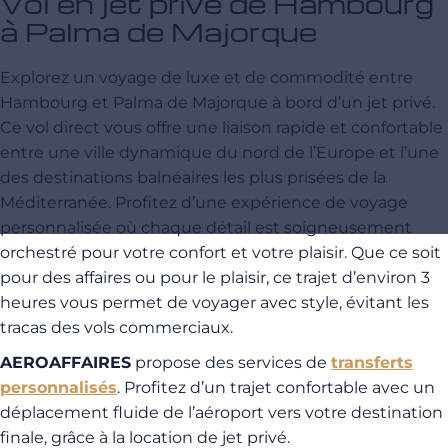
Vol en jet privé de Hambourg
à Palma de Majorque
Explorez un voyage de luxe et de commodité entre
Hambourg et Palma de Majorque à bord d’un jet privé.
Ce vol direct vous offre une liaison rapide et confortable
entre une ville dynamique du nord de l’Europe et l’une
des destinations balnéaires les plus prisées de la
Méditerranée. Profitez d’une expérience de voyage
personnalisée où chaque détail est soigneusement
orchestré pour votre confort et votre plaisir. Que ce soit
pour des affaires ou pour le plaisir, ce trajet d’environ 3
heures vous permet de voyager avec style, évitant les
tracas des vols commerciaux.
AEROAFFAIRES
propose des services de
transferts
personnalisés
. Profitez d’un trajet confortable avec un
déplacement fluide de l’aéroport vers votre destination
finale, grâce à la location de jet privé.