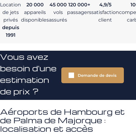
Location
20 000
45 000
120 000+
4,9/5
1
de jets
appareils
vols
passagers
satisfaction
compe
privés
disponibles
assurés
client
car
depuis
1991
Vous avez
besoin d'une
Demande de devis
estimation
de prix ?
Aéroports de Hambourg et
de Palma de Majorque :
localisation et accès