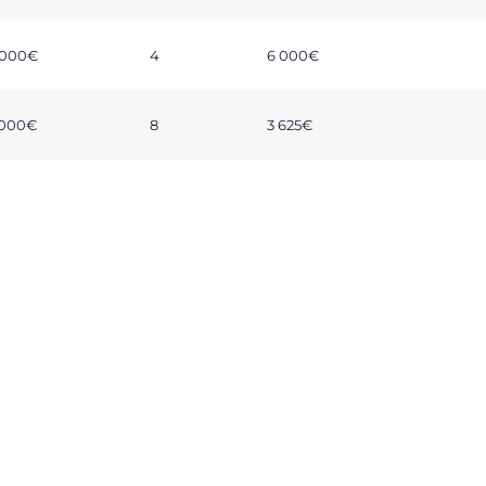
 000€
4
6 000€
 000€
8
3 625€