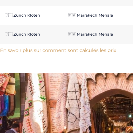
🇨🇭
Zurich Kloten
🇲🇦
Marrakech Menara
🇨🇭
Zurich Kloten
🇲🇦
Marrakech Menara
En savoir plus sur comment sont calculés les prix