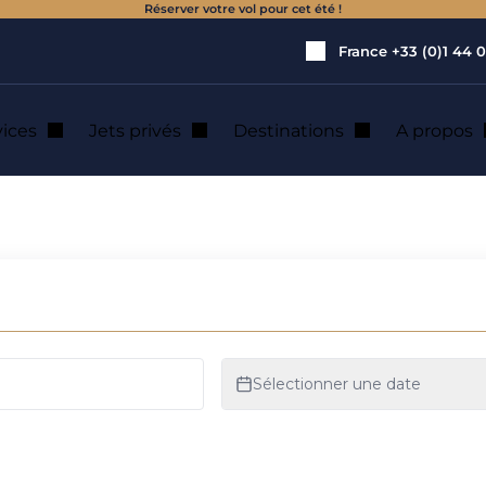
Réserver votre vol pour cet été !
France
+33 (0)1 44 0
vices
Jets privés
Destinations
A propos
 : location de jet 