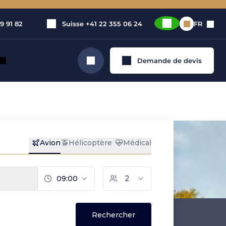
9 91 82
Suisse
+41 22 355 06 24
FR
Demande de devis
Rechercher
privé