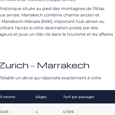
t historique située au pied des montagnes de l’Atlas.
haque année. Marrakech combine charme ancien et
t de Marrakech-Ménara (RAK), important hub aérien au
ilitant l’accès à cette destination prisée par des
rs et joue un rôle clé dans le tourisme et les affaires
é Zurich – Marrakech
n d’établir un devis qui répondra exactement à votre
if estimé
Sièges
Tarif par passager
 600€
4
6 150€