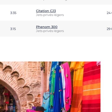
Citation CJ3
3:35
24
Jets privés légers
Phenom 300
3:15
29
Jets privés légers