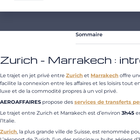
Sommaire
Zurich - Marrakech : int
Le trajet en jet privé entre
Zurich
et
Marrakech
offre un
facilite la connexion entre les affaires et les loisirs to
luxe et de la commodité propres à un vol privé.
AEROAFFAIRES
propose des
services de transferts p
Le trajet entre Zurich et Marrakech est d’environ
3h45
en
l’Italie.
Zurich
, la plus grande ville de Suisse, est renommée po
L’aéroport de Zurich, l’un des principaux hubs aériens d’