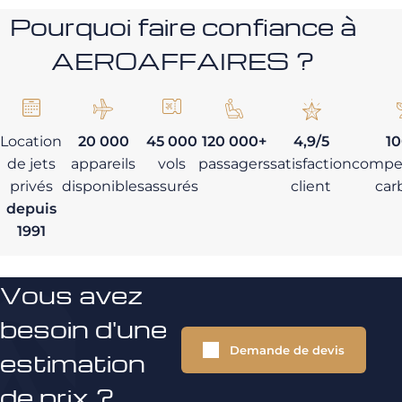
Pourquoi faire confiance à
AEROAFFAIRES ?
Location
20 000
45 000
120 000+
4,9/5
1
de jets
appareils
vols
passagers
satisfaction
compe
privés
disponibles
assurés
client
car
depuis
1991
Vous avez
besoin d'une
Demande de devis
estimation
de prix ?