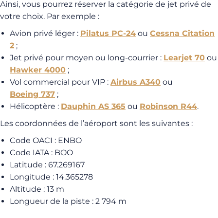
Ainsi, vous pourrez réserver la catégorie de jet privé de
votre choix. Par exemple :
Avion privé léger :
Pilatus PC-24
ou
Cessna Citation
2
;
Jet privé pour moyen ou long-courrier :
Learjet 70
ou
Hawker 4000
;
Vol commercial pour VIP :
Airbus A340
ou
Boeing 737
;
Hélicoptère :
Dauphin AS 365
ou
Robinson R44
.
Les coordonnées de l’aéroport sont les suivantes :
Code OACI : ENBO
Code IATA : BOO
Latitude : 67.269167
Longitude : 14.365278
Altitude : 13 m
Longueur de la piste : 2 794 m