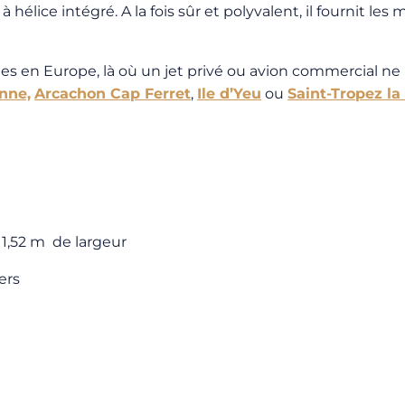
hélice intégré. A la fois sûr et polyvalent, il fournit l
es en Europe, là où un jet privé ou avion commercial ne p
nne,
Arcachon Cap Ferret
,
Ile d’Yeu
ou
Saint-Tropez la
– 1,52 m de largeur
ers