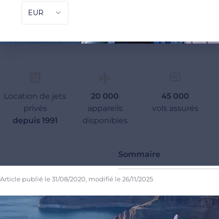
Location de jets
20 000
45 000
privés
appareils
vols assurés
depuis 1991
disponibles
Sommaire
Article publié le
31/08/2020
, modifié le
26/11/2025