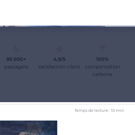
95 000+
4,9/5
100%
passagers
satisfaction client
compensation
carbone
Temps de lecture : 10 min