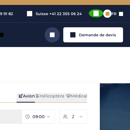
9 91 82
Suisse
+41 22 355 06 24
FR
Demande de devis
Rechercher
Guide