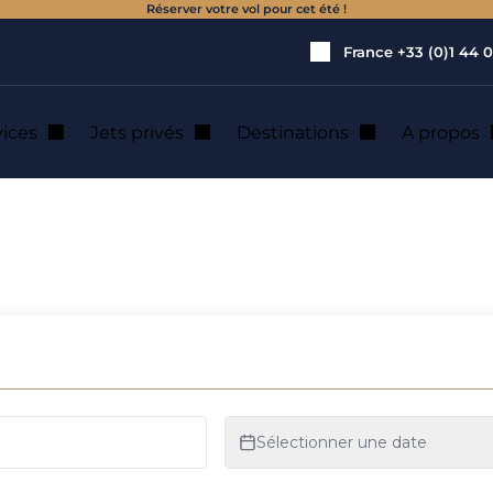
Réserver votre vol pour cet été !
France
+33 (0)1 44 0
vices
Jets privés
Destinations
A propos
uide complet et modèles phares
un avion privé ? 
es phares