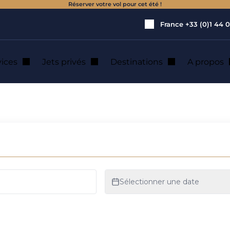
Réserver votre vol pour cet été !
France
+33 (0)1 44 0
vices
Jets privés
Destinations
A propos
optère de transpor