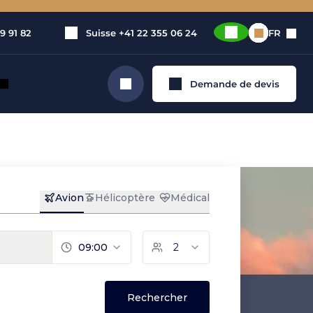
9 91 82
Suisse
+41 22 355 06 24
FR
Demande de devis
Rechercher
t.