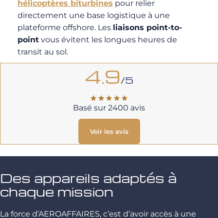
hélicoptères biturbines
pour relier
directement une base logistique à une
plateforme offshore. Les
liaisons point-to-
point
vous évitent les longues heures de
transit au sol.
4.9
/5
Basé sur 2400 avis
Voir les avis
Des appareils adaptés à
chaque mission
La force d’AEROAFFAIRES, c’est d’avoir accès à une