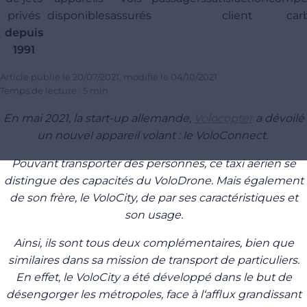
privés
disponibles
assurés
client
car
depuis
1991
Article publié le
20/07/2021
, modifié le
04/10/2021
Temps de lecture : 5 min
En mai 2021, la start-up allemande,
Volocopter
a dévoilé
un nouvel appareil volant : le VoloConnect.
Pouvant transporter des personnes, ce taxi aérien se
distingue des capacités du VoloDrone. Mais également
de son frère, le VoloCity, de par ses caractéristiques et
son usage.
Ainsi, ils sont tous deux complémentaires, bien que
similaires dans sa mission de transport de particuliers.
En effet, le VoloCity a été développé dans le but de
désengorger les métropoles, face à l‘afflux grandissant