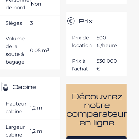
Non
de bord
Prix
Sièges
3
Prix de
500
Volume
location
€/heure
de la
0,05 m³
soute à
Prix à
530 000
bagage
l'achat
€
Cabine
Découvrez
notre
Hauteur
1,2 m
comparateur
cabine
en ligne
Largeur
1,2 m
cabine