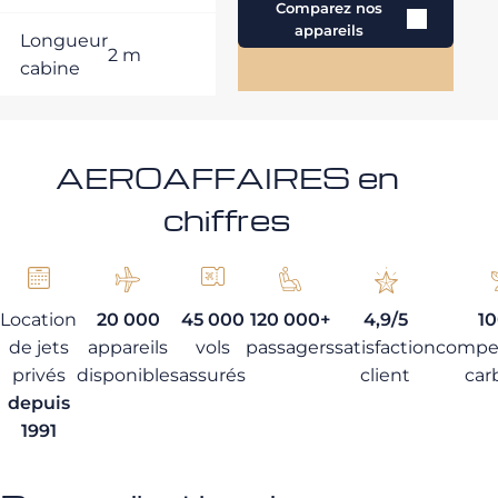
Comparez nos
appareils
Longueur
2 m
cabine
AEROAFFAIRES en
chiffres
Location
20 000
45 000
120 000+
4,9/5
1
de jets
appareils
vols
passagers
satisfaction
compe
privés
disponibles
assurés
client
car
depuis
1991