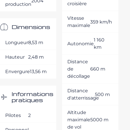
2004
croisière
production
Vitesse
359 km/h
maximale
Dimensions
1 160
Longueur
8,53 m
Autonomie
km
Hauteur
2,48 m
Distance
de
660 m
Envergure
13,56 m
décollage
Distance
Informations
500 m
d'atterrissage
pratiques
Altitude
Pilotes
2
maximale
5000 m
de vol
Personnel