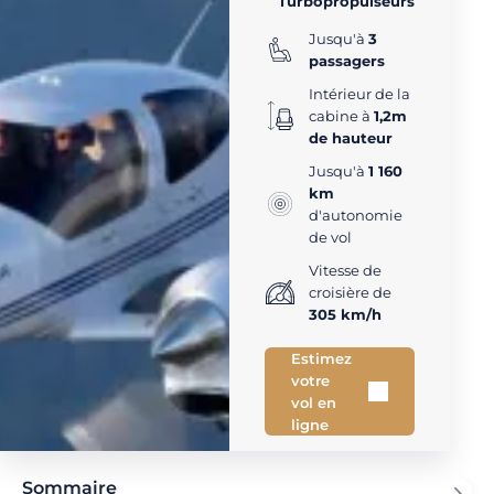
Turbopropulseurs
Jusqu'à
3
passagers
Intérieur de la
cabine à
1,2m
de hauteur
Jusqu'à
1 160
km
d'autonomie
de vol
Vitesse de
croisière de
305 km/h
Estimez
votre
vol en
ligne
Sommaire