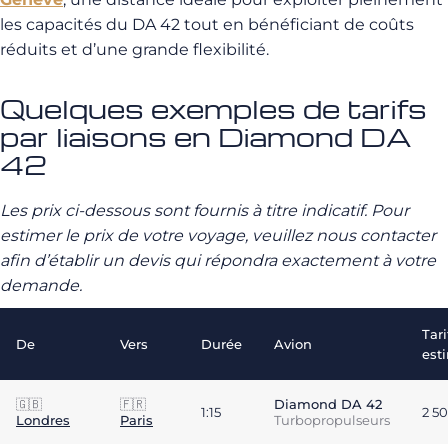
les capacités du DA 42 tout en bénéficiant de coûts
réduits et d’une grande flexibilité.
Quelques exemples de tarifs
par liaisons en Diamond DA
42
Les prix ci-dessous sont fournis à titre indicatif. Pour
estimer le prix de votre voyage, veuillez nous contacter
afin d’établir un devis qui répondra exactement à votre
demande.
Tari
De
Vers
Durée
Avion
est
🇬🇧
🇫🇷
Diamond DA 42
1:15
2 5
Londres
Paris
Turbopropulseurs