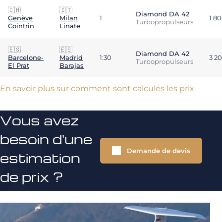
🇨🇭
🇮🇹
Diamond DA 42
Genève
Milan
1
1 8
Turbopropulseurs
Cointrin
Linate
🇪🇸
🇪🇸
Diamond DA 42
Barcelone-
Madrid
1:30
3 2
Turbopropulseurs
El Prat
Barajas
En savoir plus sur comment sont calculés les prix
Vous avez
besoin d'une
Demande de devis
estimation
de prix ?